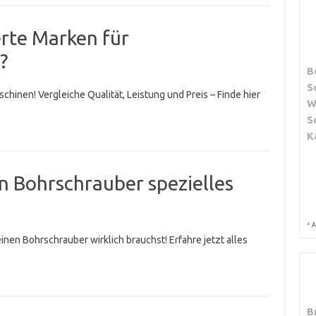
rte Marken für
?
B
S
inen! Vergleiche Qualität, Leistung und Preis – Finde hier
W
S
K
n Bohrschrauber spezielles
*
A
en Bohrschrauber wirklich brauchst! Erfahre jetzt alles
B