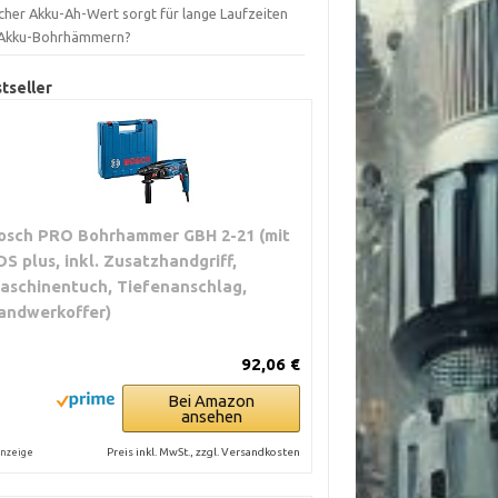
cher Akku-Ah-Wert sorgt für lange Laufzeiten
 Akku-Bohrhämmern?
tseller
osch PRO Bohrhammer GBH 2-21 (mit
DS plus, inkl. Zusatzhandgriff,
aschinentuch, Tiefenanschlag,
andwerkoffer)
92,06 €
Bei Amazon
ansehen
Preis inkl. MwSt., zzgl. Versandkosten
nzeige