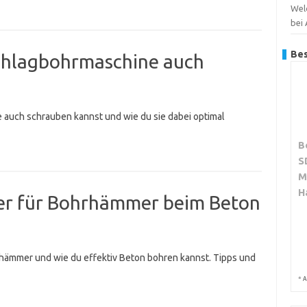
Wel
bei
Bes
chlagbohrmaschine auch
e auch schrauben kannst und wie du sie dabei optimal
B
S
M
H
hrer für Bohrhämmer beim Beton
hrhämmer und wie du effektiv Beton bohren kannst. Tipps und
*
A