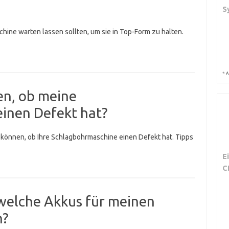
S
chine warten lassen sollten, um sie in Top-Form zu halten.
*
A
len, ob meine
inen Defekt hat?
n können, ob Ihre Schlagbohrmaschine einen Defekt hat. Tipps
E
C
 welche Akkus für meinen
n?