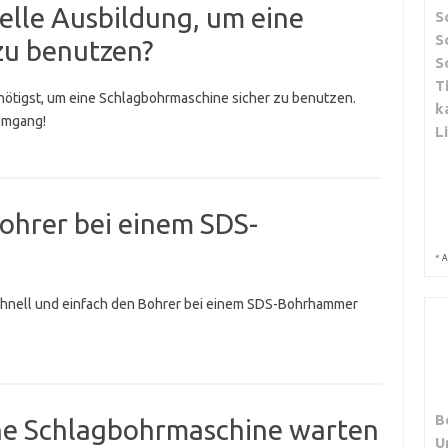
ielle Ausbildung, um eine
S
S
zu benutzen?
S
T
enötigst, um eine Schlagbohrmaschine sicher zu benutzen.
k
Umgang!
L
ohrer bei einem SDS-
*
A
schnell und einfach den Bohrer bei einem SDS-Bohrhammer
B
eine Schlagbohrmaschine warten
U