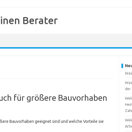
inen Berater
Neu
Was
Was 
der
uch für größere Bauvorhaben
Welc
Hei
Zah
Welc
ößere Bauvorhaben geeignet sind und welche Vorteile sie
Arb