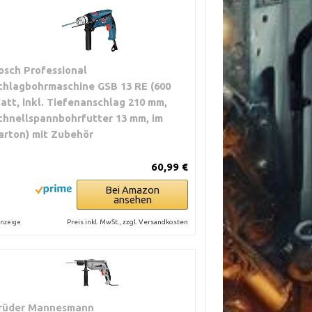
osch Professional
chlagbohrmaschine GSB 13 RE (600
att, inkl. Tiefenanschlag 210 mm,
chnellspannbohrfutter 13 mm, im
arton) mit Zubehör
60,99 €
Bei Amazon
ansehen
Preis inkl. MwSt., zzgl. Versandkosten
nzeige
rüder Mannesmann