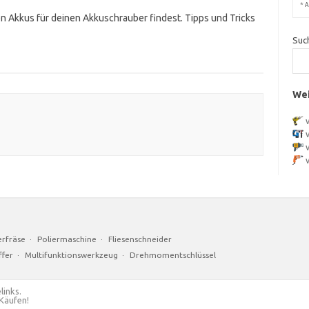
*
A
n Akkus für deinen Akkuschrauber findest. Tipps und Tricks
Suc
Wei
rfräse
·
Poliermaschine
·
Fliesenschneider
fer
·
Multifunktionswerkzeug
·
Drehmomentschlüssel
links.
 Käufen!