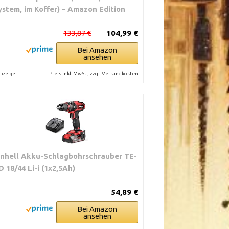
ystem, im Koffer) – Amazon Edition
133,87 €
104,99 €
Bei Amazon
ansehen
Preis inkl. MwSt., zzgl. Versandkosten
nzeige
inhell Akku-Schlagbohrschrauber TE-
D 18/44 Li-i (1x2,5Ah)
54,89 €
Bei Amazon
ansehen