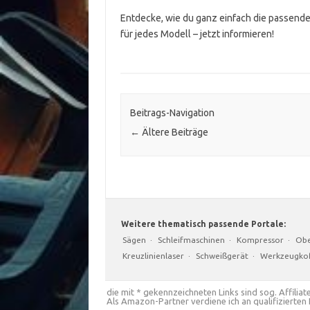
Entdecke, wie du ganz einfach die passende
für jedes Modell – jetzt informieren!
Beitrags-Navigation
←
Ältere Beiträge
Weitere thematisch passende Portale:
Sägen
·
Schleifmaschinen
·
Kompressor
·
Obe
Kreuzlinienlaser
·
Schweißgerät
·
Werkzeugkof
die mit * gekennzeichneten Links sind sog. Affiliate
Als Amazon-Partner verdiene ich an qualifizierten