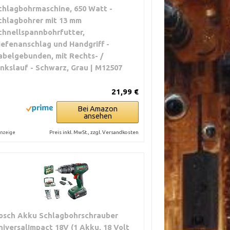
chlagbohrmaschine, 650 Watt -
chlagbohrer mit 13 mm
chnellspannbohrfutter,
iefenanschlag und Handgriff -
abelgebunden, mit Rechts- /
inkslauf - Schwarz, Grau | M12507
21,99 €
Bei Amazon
ansehen
Preis inkl. MwSt., zzgl. Versandkosten
nzeige
osch Akku Schlagbohrschrauber
niversalImpact 18V (1 Akku, 18 Volt