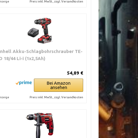
Preis inkl. MwSt., zzgl. Versandkosten
nzeige
inhell Akku-Schlagbohrschrauber TE-
D 18/44 Li-i (1x2,5Ah)
54,89 €
Bei Amazon
ansehen
Preis inkl. MwSt., zzgl. Versandkosten
nzeige