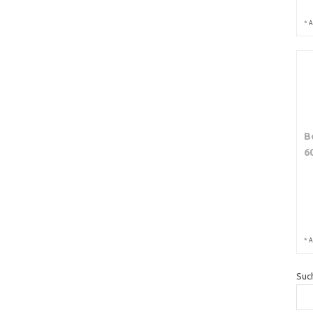
*
A
B
6
*
A
Suc