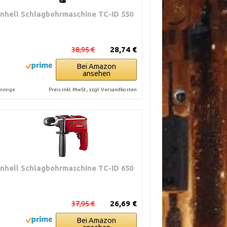
inhell Schlagbohrmaschine TC-ID 550
38,95 €
28,74 €
Bei Amazon
ansehen
Preis inkl. MwSt., zzgl. Versandkosten
nzeige
inhell Schlagbohrmaschine TC-ID 650
37,95 €
26,69 €
Bei Amazon