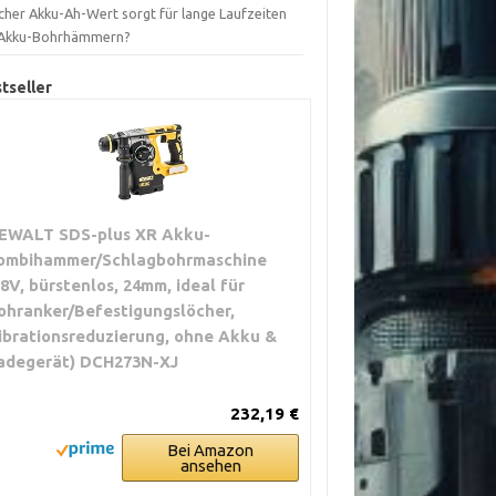
cher Akku-Ah-Wert sorgt für lange Laufzeiten
 Akku-Bohrhämmern?
tseller
EWALT SDS-plus XR Akku-
ombihammer/Schlagbohrmaschine
18V, bürstenlos, 24mm, ideal für
ohranker/Befestigungslöcher,
ibrationsreduzierung, ohne Akku &
adegerät) DCH273N-XJ
232,19 €
Bei Amazon
ansehen