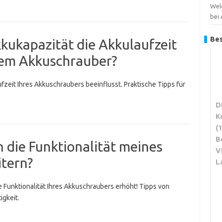
Wel
bei
Bes
kkukapazität die Akkulaufzeit
nem Akkuschrauber?
fzeit Ihres Akkuschraubers beeinflusst. Praktische Tipps für
D
K
(
B
 die Funktionalität meines
V
tern?
L
 Funktionalität Ihres Akkuschraubers erhöht! Tipps von
igkeit.