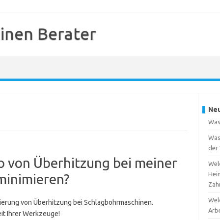
inen Berater
Neu
Was
Was 
der
ko von Überhitzung bei meiner
Welc
Hei
minimieren?
Zah
Welc
imierung von Überhitzung bei Schlagbohrmaschinen.
Arb
eit Ihrer Werkzeuge!