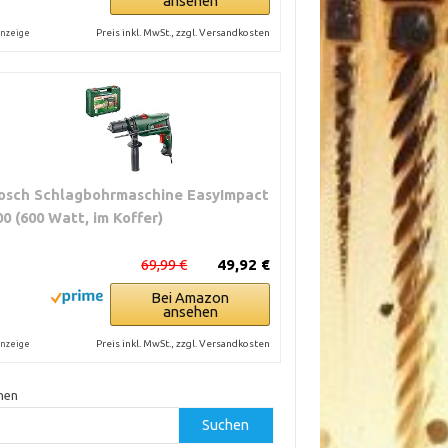
ansehen
Preis inkl. MwSt., zzgl. Versandkosten
nzeige
osch Schlagbohrmaschine EasyImpact
00 (600 Watt, im Koffer)
69,99 €
49,92 €
Bei Amazon
ansehen
Preis inkl. MwSt., zzgl. Versandkosten
nzeige
hen
Suchen