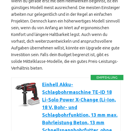
Wenn du gerade erst mit dem Heimwerken beginnst, ist ein
günstiges Modell meist ausreichend. Die meisten Einsteiger
arbeiten nur gelegentlich und in der Regel an einfachen
Projekten. Dennoch kann ein höherwertiges Modell sinnvoll
sein, wenn du von Anfang an Wert auf ergonomischen
Komfort und längere Haltbarkeit legst. Auch wenn du
vorhast, dich weiterzuentwickeln und anspruchsvollere
Aufgaben übernehmen willst, könnte ein Upgrade eine gute
Investition sein. Falls dein Budget begrenzt ist, gibt es
solide Mittelklasse-Modelle, die ein gutes Preis-Leistungs-
Verhältnis bieten.
EMPFEHLUNG
Einhell Akku-
Schlagbohrmaschine TE-ID 18
Li-Solo Power X-Change (Li-Ion,
18 V, Bohr- und
Schlagbohrfunktion, 13 mm max.
Bohrleistung Beton, 13 mm
Schnellspannbohrfutter, ohne