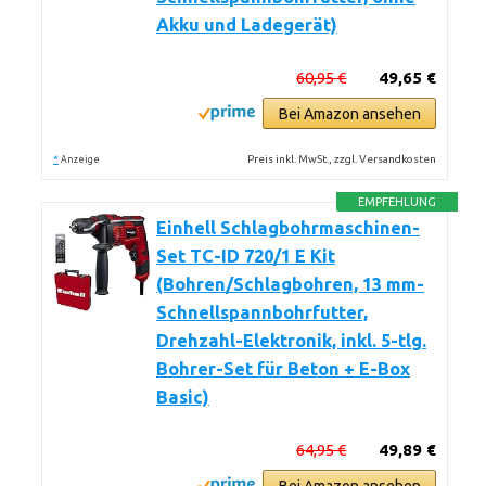
Akku und Ladegerät)
60,95 €
49,65 €
Bei Amazon ansehen
*
Preis inkl. MwSt., zzgl. Versandkosten
Anzeige
EMPFEHLUNG
Einhell Schlagbohrmaschinen-
Set TC-ID 720/1 E Kit
(Bohren/Schlagbohren, 13 mm-
Schnellspannbohrfutter,
Drehzahl-Elektronik, inkl. 5-tlg.
Bohrer-Set für Beton + E-Box
Basic)
64,95 €
49,89 €