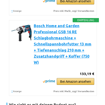
Bei Amazon ansehen
*
Preis inkl. MwSt., zzgl. Versandkosten
Anzeige
EMPFEHLUNG
Bosch Home and Garden
Professional GSB 16 RE
Schlagbohrmaschine +
Schnellspannbohrfutter 13 mm
+ Tiefenanschlag 210 mm +
Zusatzhandgriff + Koffer (750
W)
133,19 €
Bei Amazon ansehen
*
Preis inkl. MwSt., zzgl. Versandkosten
Anzeige
Wie sieht es mit deinem Budget aus?