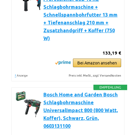
Schlagbohrmaschine +
Schnellspannbohrfutter 13 mm
+ Tiefenanschlag 210 mm +
Zusatzhandgriff + Koffer (750
W)
133,19 €
Bei Amazon ansehen
*
Preis inkl. MwSt., zzgl. Versandkosten
Anzeige
EMPFEHLUNG
Bosch Home and Garden Bosch
Schlagbohrmaschine
UniversalImpact 800 (800 Watt,
Koffer), Schwarz, Grün,
0603131100