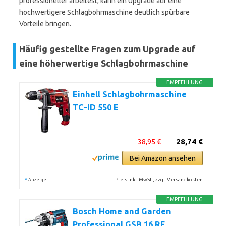
professioneller arbeitest, kann ein Upgrade auf eine
hochwertigere Schlagbohrmaschine deutlich spürbare
Vorteile bringen.
Häufig gestellte Fragen zum Upgrade auf
eine höherwertige Schlagbohrmaschine
EMPFEHLUNG
Einhell Schlagbohrmaschine
TC-ID 550 E
38,95 €
28,74 €
Bei Amazon ansehen
*
Preis inkl. MwSt., zzgl. Versandkosten
Anzeige
EMPFEHLUNG
Bosch Home and Garden
Professional GSB 16 RE