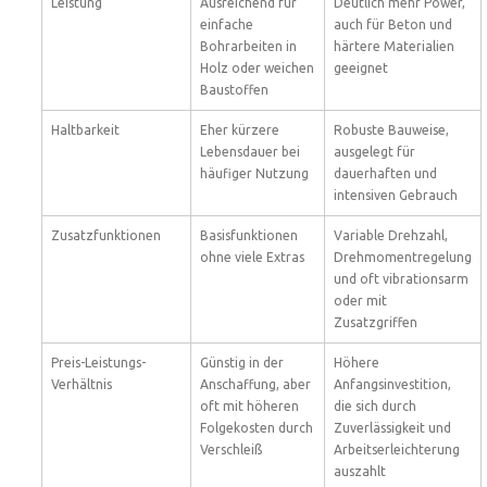
Leistung
Ausreichend für
Deutlich mehr Power,
einfache
auch für Beton und
Bohrarbeiten in
härtere Materialien
Holz oder weichen
geeignet
Baustoffen
Haltbarkeit
Eher kürzere
Robuste Bauweise,
Lebensdauer bei
ausgelegt für
häufiger Nutzung
dauerhaften und
intensiven Gebrauch
Zusatzfunktionen
Basisfunktionen
Variable Drehzahl,
ohne viele Extras
Drehmomentregelung
und oft vibrationsarm
oder mit
Zusatzgriffen
Preis-Leistungs-
Günstig in der
Höhere
Verhältnis
Anschaffung, aber
Anfangsinvestition,
oft mit höheren
die sich durch
Folgekosten durch
Zuverlässigkeit und
Verschleiß
Arbeitserleichterung
auszahlt