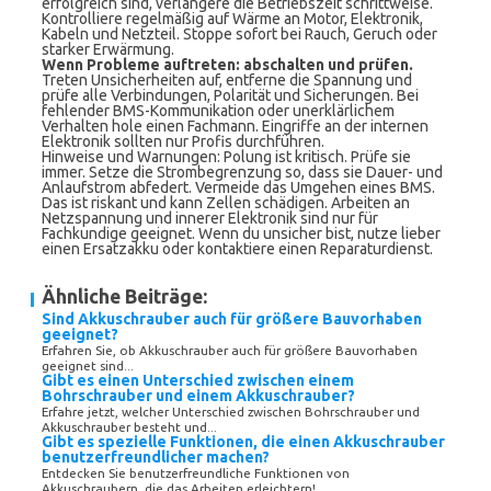
erfolgreich sind, verlängere die Betriebszeit schrittweise.
Kontrolliere regelmäßig auf Wärme an Motor, Elektronik,
Kabeln und Netzteil. Stoppe sofort bei Rauch, Geruch oder
starker Erwärmung.
Wenn Probleme auftreten: abschalten und prüfen.
Treten Unsicherheiten auf, entferne die Spannung und
prüfe alle Verbindungen, Polarität und Sicherungen. Bei
fehlender BMS-Kommunikation oder unerklärlichem
Verhalten hole einen Fachmann. Eingriffe an der internen
Elektronik sollten nur Profis durchführen.
Hinweise und Warnungen: Polung ist kritisch. Prüfe sie
immer. Setze die Strombegrenzung so, dass sie Dauer- und
Anlaufstrom abfedert. Vermeide das Umgehen eines BMS.
Das ist riskant und kann Zellen schädigen. Arbeiten an
Netzspannung und innerer Elektronik sind nur für
Fachkundige geeignet. Wenn du unsicher bist, nutze lieber
einen Ersatzakku oder kontaktiere einen Reparaturdienst.
Ähnliche Beiträge:
Sind Akkuschrauber auch für größere Bauvorhaben
geeignet?
Erfahren Sie, ob Akkuschrauber auch für größere Bauvorhaben
geeignet sind...
Gibt es einen Unterschied zwischen einem
Bohrschrauber und einem Akkuschrauber?
Erfahre jetzt, welcher Unterschied zwischen Bohrschrauber und
Akkuschrauber besteht und...
Gibt es spezielle Funktionen, die einen Akkuschrauber
benutzerfreundlicher machen?
Entdecken Sie benutzerfreundliche Funktionen von
Akkuschraubern, die das Arbeiten erleichtern!...