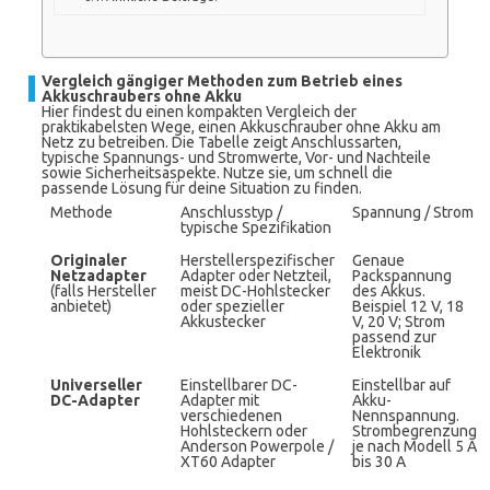
Vergleich gängiger Methoden zum Betrieb eines
Akkuschraubers ohne Akku
Hier findest du einen kompakten Vergleich der
praktikabelsten Wege, einen Akkuschrauber ohne Akku am
Netz zu betreiben. Die Tabelle zeigt Anschlussarten,
typische Spannungs- und Stromwerte, Vor- und Nachteile
sowie Sicherheitsaspekte. Nutze sie, um schnell die
passende Lösung für deine Situation zu finden.
Methode
Anschlusstyp /
Spannung / Strom
typische Spezifikation
Originaler
Herstellerspezifischer
Genaue
Netzadapter
Adapter oder Netzteil,
Packspannung
(falls Hersteller
meist DC-Hohlstecker
des Akkus.
anbietet)
oder spezieller
Beispiel 12 V, 18
Akkustecker
V, 20 V; Strom
passend zur
Elektronik
Universeller
Einstellbarer DC-
Einstellbar auf
DC-Adapter
Adapter mit
Akku-
verschiedenen
Nennspannung.
Hohlsteckern oder
Strombegrenzung
Anderson Powerpole /
je nach Modell 5 A
XT60 Adapter
bis 30 A