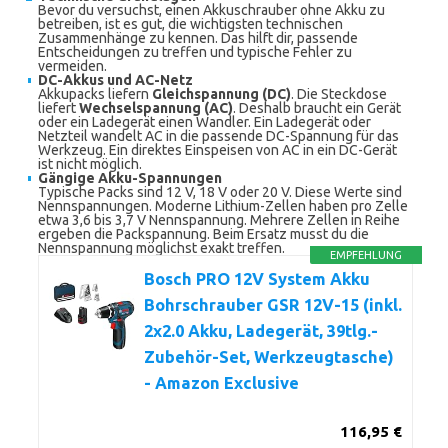
Bevor du versuchst, einen Akkuschrauber ohne Akku zu
betreiben, ist es gut, die wichtigsten technischen
Zusammenhänge zu kennen. Das hilft dir, passende
Entscheidungen zu treffen und typische Fehler zu
vermeiden.
DC-Akkus und AC-Netz
Akkupacks liefern
Gleichspannung (DC)
. Die Steckdose
liefert
Wechselspannung (AC)
. Deshalb braucht ein Gerät
oder ein Ladegerät einen Wandler. Ein Ladegerät oder
Netzteil wandelt AC in die passende DC-Spannung für das
Werkzeug. Ein direktes Einspeisen von AC in ein DC-Gerät
ist nicht möglich.
Gängige Akku-Spannungen
Typische Packs sind 12 V, 18 V oder 20 V. Diese Werte sind
Nennspannungen. Moderne Lithium-Zellen haben pro Zelle
etwa 3,6 bis 3,7 V Nennspannung. Mehrere Zellen in Reihe
ergeben die Packspannung. Beim Ersatz musst du die
Nennspannung möglichst exakt treffen.
EMPFEHLUNG
Bosch PRO 12V System Akku
Bohrschrauber GSR 12V-15 (inkl.
2x2.0 Akku, Ladegerät, 39tlg.-
Zubehör-Set, Werkzeugtasche)
- Amazon Exclusive
116,95 €