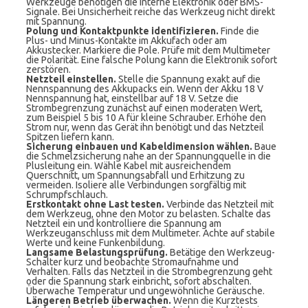
Werkzeuge benötigen die interne Elektronik oder BMS-
Signale. Bei Unsicherheit reiche das Werkzeug nicht direkt
mit Spannung.
Polung und Kontaktpunkte identifizieren.
Finde die
Plus- und Minus-Kontakte im Akkufach oder am
Akkustecker. Markiere die Pole. Prüfe mit dem Multimeter
die Polarität. Eine falsche Polung kann die Elektronik sofort
zerstören.
Netzteil einstellen.
Stelle die Spannung exakt auf die
Nennspannung des Akkupacks ein. Wenn der Akku 18 V
Nennspannung hat, einstellbar auf 18 V. Setze die
Strombegrenzung zunächst auf einen moderaten Wert,
zum Beispiel 5 bis 10 A für kleine Schrauber. Erhöhe den
Strom nur, wenn das Gerät ihn benötigt und das Netzteil
Spitzen liefern kann.
Sicherung einbauen und Kabeldimension wählen.
Baue
die Schmelzsicherung nahe an der Spannungquelle in die
Plusleitung ein. Wähle Kabel mit ausreichendem
Querschnitt, um Spannungsabfall und Erhitzung zu
vermeiden. Isoliere alle Verbindungen sorgfältig mit
Schrumpfschlauch.
Erstkontakt ohne Last testen.
Verbinde das Netzteil mit
dem Werkzeug, ohne den Motor zu belasten. Schalte das
Netzteil ein und kontrolliere die Spannung am
Werkzeuganschluss mit dem Multimeter. Achte auf stabile
Werte und keine Funkenbildung.
Langsame Belastungsprüfung.
Betätige den Werkzeug-
Schalter kurz und beobachte Stromaufnahme und
Verhalten. Falls das Netzteil in die Strombegrenzung geht
oder die Spannung stark einbricht, sofort abschalten.
Überwache Temperatur und ungewöhnliche Geräusche.
Längeren Betrieb überwachen.
Wenn die Kurztests