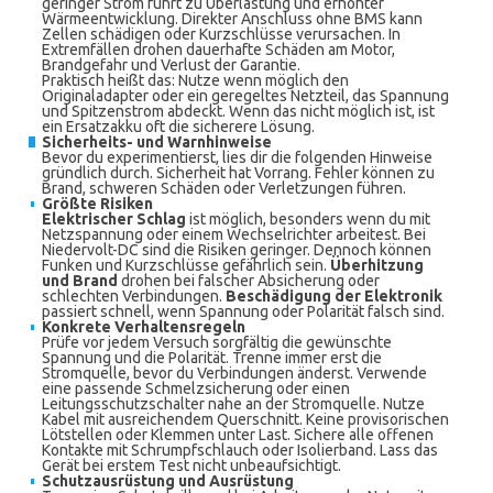
geringer Strom führt zu Überlastung und erhöhter
Wärmeentwicklung. Direkter Anschluss ohne BMS kann
Zellen schädigen oder Kurzschlüsse verursachen. In
Extremfällen drohen dauerhafte Schäden am Motor,
Brandgefahr und Verlust der Garantie.
Praktisch heißt das: Nutze wenn möglich den
Originaladapter oder ein geregeltes Netzteil, das Spannung
und Spitzenstrom abdeckt. Wenn das nicht möglich ist, ist
ein Ersatzakku oft die sicherere Lösung.
Sicherheits- und Warnhinweise
Bevor du experimentierst, lies dir die folgenden Hinweise
gründlich durch. Sicherheit hat Vorrang. Fehler können zu
Brand, schweren Schäden oder Verletzungen führen.
Größte Risiken
Elektrischer Schlag
ist möglich, besonders wenn du mit
Netzspannung oder einem Wechselrichter arbeitest. Bei
Niedervolt-DC sind die Risiken geringer. Dennoch können
Funken und Kurzschlüsse gefährlich sein.
Überhitzung
und Brand
drohen bei falscher Absicherung oder
schlechten Verbindungen.
Beschädigung der Elektronik
passiert schnell, wenn Spannung oder Polarität falsch sind.
Konkrete Verhaltensregeln
Prüfe vor jedem Versuch sorgfältig die gewünschte
Spannung und die Polarität. Trenne immer erst die
Stromquelle, bevor du Verbindungen änderst. Verwende
eine passende Schmelzsicherung oder einen
Leitungsschutzschalter nahe an der Stromquelle. Nutze
Kabel mit ausreichendem Querschnitt. Keine provisorischen
Lötstellen oder Klemmen unter Last. Sichere alle offenen
Kontakte mit Schrumpfschlauch oder Isolierband. Lass das
Gerät bei erstem Test nicht unbeaufsichtigt.
Schutzausrüstung und Ausrüstung