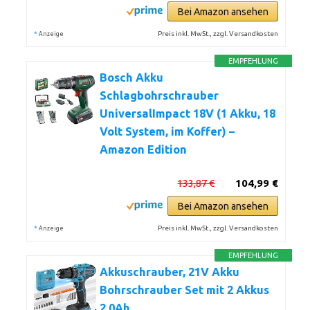
Bei Amazon ansehen
*
Preis inkl. MwSt., zzgl. Versandkosten
Anzeige
EMPFEHLUNG
Bosch Akku
Schlagbohrschrauber
UniversalImpact 18V (1 Akku, 18
Volt System, im Koffer) –
Amazon Edition
133,87 €
104,99 €
Bei Amazon ansehen
*
Preis inkl. MwSt., zzgl. Versandkosten
Anzeige
EMPFEHLUNG
Akkuschrauber, 21V Akku
Bohrschrauber Set mit 2 Akkus
2.0Ah