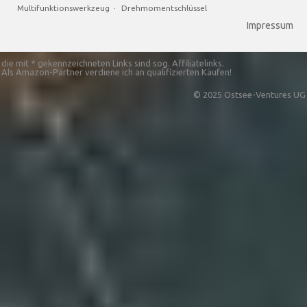
Multifunktionswerkzeug
·
Drehmomentschlüssel
Impressum
die mit * gekennzeichneten Links sind sog. Affiliatelinks.
Als Amazon-Partner verdiene ich an qualifizierten Käufen!
© 2025 Ostsee-Ventures UG