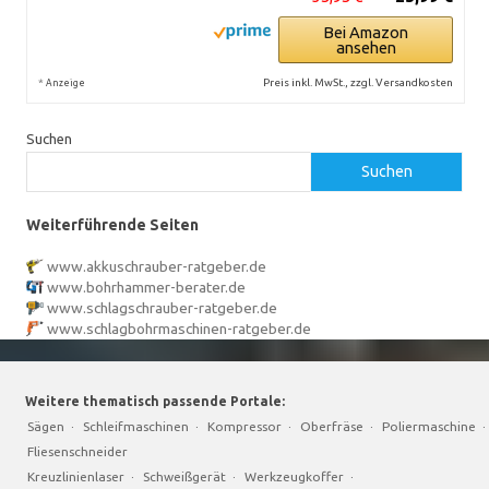
Bei Amazon
ansehen
*
Preis inkl. MwSt., zzgl. Versandkosten
Anzeige
Suchen
Suchen
Weiterführende Seiten
www.akkuschrauber-ratgeber.de
www.bohrhammer-berater.de
www.schlagschrauber-ratgeber.de
www.schlagbohrmaschinen-ratgeber.de
Weitere thematisch passende Portale:
Sägen
·
Schleifmaschinen
·
Kompressor
·
Oberfräse
·
Poliermaschine
·
Fliesenschneider
Kreuzlinienlaser
·
Schweißgerät
·
Werkzeugkoffer
·