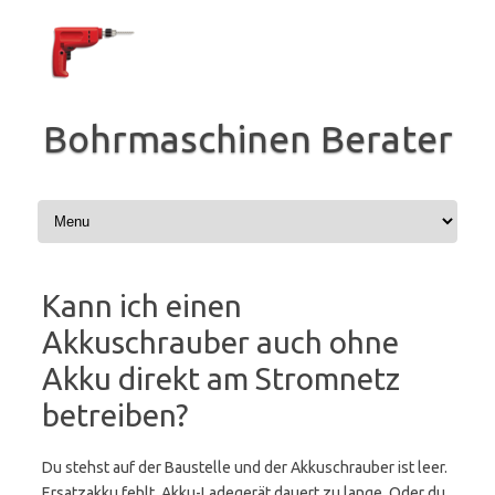
Zum
Inhalt
springen
Bohrmaschinen Berater
Kann ich einen
Akkuschrauber auch ohne
Akku direkt am Stromnetz
betreiben?
Du stehst auf der Baustelle und der Akkuschrauber ist leer.
Ersatzakku fehlt. Akku-Ladegerät dauert zu lange. Oder du