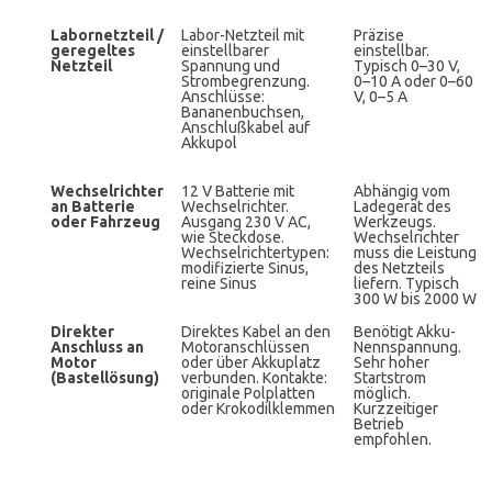
Labornetzteil /
Labor-Netzteil mit
Präzise
geregeltes
einstellbarer
einstellbar.
Netzteil
Spannung und
Typisch 0–30 V,
Strombegrenzung.
0–10 A oder 0–60
Anschlüsse:
V, 0–5 A
Bananenbuchsen,
Anschlußkabel auf
Akkupol
Wechselrichter
12 V Batterie mit
Abhängig vom
an Batterie
Wechselrichter.
Ladegerät des
oder Fahrzeug
Ausgang 230 V AC,
Werkzeugs.
wie Steckdose.
Wechselrichter
Wechselrichtertypen:
muss die Leistung
modifizierte Sinus,
des Netzteils
reine Sinus
liefern. Typisch
300 W bis 2000 W
Direkter
Direktes Kabel an den
Benötigt Akku-
Anschluss an
Motoranschlüssen
Nennspannung.
Motor
oder über Akkuplatz
Sehr hoher
(Bastellösung)
verbunden. Kontakte:
Startstrom
originale Polplatten
möglich.
oder Krokodilklemmen
Kurzzeitiger
Betrieb
empfohlen.