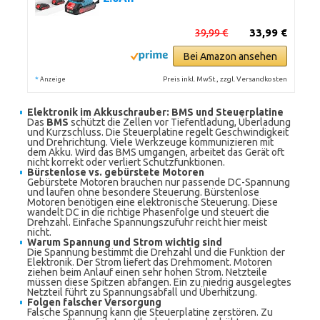
39,99 €
33,99 €
Bei Amazon ansehen
*
Preis inkl. MwSt., zzgl. Versandkosten
Anzeige
Elektronik im Akkuschrauber: BMS und Steuerplatine
Das
BMS
schützt die Zellen vor Tiefentladung, Überladung
und Kurzschluss. Die Steuerplatine regelt Geschwindigkeit
und Drehrichtung. Viele Werkzeuge kommunizieren mit
dem Akku. Wird das BMS umgangen, arbeitet das Gerät oft
nicht korrekt oder verliert Schutzfunktionen.
Bürstenlose vs. gebürstete Motoren
Gebürstete Motoren brauchen nur passende DC-Spannung
und laufen ohne besondere Steuerung. Bürstenlose
Motoren benötigen eine elektronische Steuerung. Diese
wandelt DC in die richtige Phasenfolge und steuert die
Drehzahl. Einfache Spannungszufuhr reicht hier meist
nicht.
Warum Spannung und Strom wichtig sind
Die Spannung bestimmt die Drehzahl und die Funktion der
Elektronik. Der Strom liefert das Drehmoment. Motoren
ziehen beim Anlauf einen sehr hohen Strom. Netzteile
müssen diese Spitzen abfangen. Ein zu niedrig ausgelegtes
Netzteil führt zu Spannungsabfall und Überhitzung.
Folgen falscher Versorgung
Falsche Spannung kann die Steuerplatine zerstören. Zu