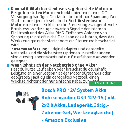
Kompatibilität: bürstenlose vs. gebürstete Motoren
Bei
gebürsteten Motoren
funktioniert eine reine DC-
Versorgung häufiger. Der Motor braucht nur Spannung. Der
Startstrom ist jedoch sehr hoch. Bei
bürstenlosen
Motoren
ist eine elektronische Steuerung zwingend. Viele
Brushless-Werkzeuge erwarten Signale der internen
Elektronik und des Akku-BMS. Einfaches Anlegen von
Spannung reicht oft nicht. Das kann dazu führen, dass das
Werkzeug gar nicht startet oder die Steuerung beschädigt
wird.
Zusammenfassung:
Originaladapter und geregelte
Netzteile sind die sichersten Optionen. Bastellösungen
sind günstig, aber riskant und nur für erfahrene Anwender
geeignet.
Wann lohnt sich der Netzbetrieb ohne Akku?
Hast du kurze Laufzeiten oder brauchst du dauerhaft
Leistung an einer Station? Ist der Motor bürstenlos oder
gebürstet? Hast du ein geregeltes Netzteil, einen
Wechselrichter oder nur einfache Kabel zur Hand?
EMPFEHLUNG
Bosch PRO 12V System Akku
Bohrschrauber GSR 12V-15 (inkl.
2x2.0 Akku, Ladegerät, 39tlg.-
Zubehör-Set, Werkzeugtasche)
- Amazon Exclusive