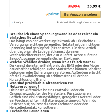
39,99 €
33,99 €
Bei Amazon ansehen
*
Preis inkl. MwSt., zzgl. Versandkosten
Anzeige
Brauche ich einen Spannungswandler oder reicht ein
einfaches Netzteil?
Das hängt von der Werkzeugelektronik ab. Für direkte DC-
Versorgung reicht ein geregeltes Netzteil mit der richtigen
Spannung und genügend Spitzenstrom. Für den Betrieb
über das originale Ladegerät kannst du einen
Wechselrichter nutzen, der 230 V liefert. Achte auf reine
Sinus-Ausgänge bei empfindlicher Elektronik.
Welche Schäden drohen, wenn ich es falsch mache?
Du kannst die interne Elektronik, das BMS oder den Motor
dauerhaft beschädigen. Hohe Startströme können Schalter,
Leitungen oder Sicherungen zerstören. Außerdem erlischt
oft die Gewährleistung. Im schlimmsten Fall drohen
Kurzschluss und Brand.
Was sind praktikable Alternativen zur
Netzversorgung?
Die beste Alternative ist ein Ersatzakku oder ein
Originalnetzadapter des Herstellers. Für stationären
Betrieb sind ein leistungsfähiges, geregeltes Netzteil oder
ein Wechselrichter mit Batteriequelle sinnvoll. Wenn du
unsicher bist, solltest du einen Fachmann oder den
Herstellerkontakt konsultieren.
Technische Grundlagen