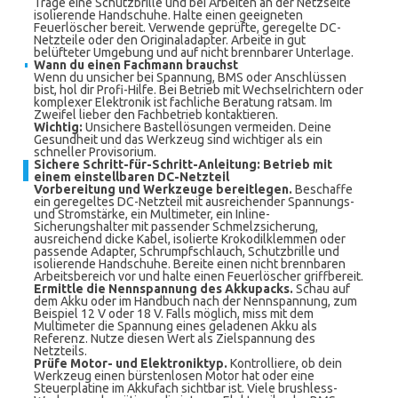
Trage eine Schutzbrille und bei Arbeiten an der Netzseite
isolierende Handschuhe. Halte einen geeigneten
Feuerlöscher bereit. Verwende geprüfte, geregelte DC-
Netzteile oder den Originaladapter. Arbeite in gut
belüfteter Umgebung und auf nicht brennbarer Unterlage.
Wann du einen Fachmann brauchst
Wenn du unsicher bei Spannung, BMS oder Anschlüssen
bist, hol dir Profi-Hilfe. Bei Betrieb mit Wechselrichtern oder
komplexer Elektronik ist fachliche Beratung ratsam. Im
Zweifel lieber den Fachbetrieb kontaktieren.
Wichtig:
Unsichere Bastellösungen vermeiden. Deine
Gesundheit und das Werkzeug sind wichtiger als ein
schneller Provisorium.
Sichere Schritt-für-Schritt-Anleitung: Betrieb mit
einem einstellbaren DC-Netzteil
Vorbereitung und Werkzeuge bereitlegen.
Beschaffe
ein geregeltes DC-Netzteil mit ausreichender Spannungs-
und Stromstärke, ein Multimeter, ein Inline-
Sicherungshalter mit passender Schmelzsicherung,
ausreichend dicke Kabel, isolierte Krokodilklemmen oder
passende Adapter, Schrumpfschlauch, Schutzbrille und
isolierende Handschuhe. Bereite einen nicht brennbaren
Arbeitsbereich vor und halte einen Feuerlöscher griffbereit.
Ermittle die Nennspannung des Akkupacks.
Schau auf
dem Akku oder im Handbuch nach der Nennspannung, zum
Beispiel 12 V oder 18 V. Falls möglich, miss mit dem
Multimeter die Spannung eines geladenen Akku als
Referenz. Nutze diesen Wert als Zielspannung des
Netzteils.
Prüfe Motor- und Elektroniktyp.
Kontrolliere, ob dein
Werkzeug einen bürstenlosen Motor hat oder eine
Steuerplatine im Akkufach sichtbar ist. Viele brushless-