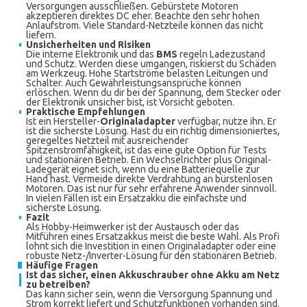
Versorgungen ausschließen. Gebürstete Motoren
akzeptieren direktes DC eher. Beachte den sehr hohen
Anlaufstrom. Viele Standard-Netzteile können das nicht
liefern.
Unsicherheiten und Risiken
Die interne Elektronik und das
BMS
regeln Ladezustand
und Schutz. Werden diese umgangen, riskierst du Schäden
am Werkzeug. Hohe Startströme belasten Leitungen und
Schalter. Auch Gewährleistungsansprüche können
erlöschen. Wenn du dir bei der Spannung, dem Stecker oder
der Elektronik unsicher bist, ist Vorsicht geboten.
Praktische Empfehlungen
Ist ein Hersteller-
Originaladapter
verfügbar, nutze ihn. Er
ist die sicherste Lösung. Hast du ein richtig dimensioniertes,
geregeltes Netzteil mit ausreichender
Spitzenstromfähigkeit, ist das eine gute Option für Tests
und stationären Betrieb. Ein Wechselrichter plus Original-
Ladegerät eignet sich, wenn du eine Batteriequelle zur
Hand hast. Vermeide direkte Verdrahtung an bürstenlosen
Motoren. Das ist nur für sehr erfahrene Anwender sinnvoll.
In vielen Fällen ist ein Ersatzakku die einfachste und
sicherste Lösung.
Fazit
Als Hobby-Heimwerker ist der Austausch oder das
Mitführen eines Ersatzakkus meist die beste Wahl. Als Profi
lohnt sich die Investition in einen Originaladapter oder eine
robuste Netz-/Inverter-Lösung für den stationären Betrieb.
Häufige Fragen
Ist das sicher, einen Akkuschrauber ohne Akku am Netz
zu betreiben?
Das kann sicher sein, wenn die Versorgung Spannung und
Strom korrekt liefert und Schutzfunktionen vorhanden sind.