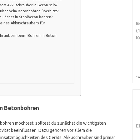
nem Akkuschrauber in Beton sein?
auber beim Betonbohren überhitzt?
h Löcher in Stahlbeton bohren?
B
 eines Akkuschraubers für
(
chraubern beim Bohren in Beton
K
*
A
um Betonbohren
ohren möchtest, solltest du zunächst die wichtigsten
E
tivität beeinflussen. Dazu gehören vor allem die
Einsatzmöglichkeiten des Geräts. Akkuschrauber sind primär