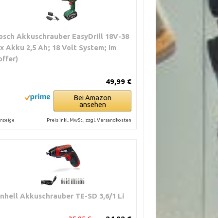
osch Akkuschrauber EasyDrill 18V-38
1x Akku 2,5 Ah; 18 Volt System; im
offer)
49,99 €
Bei Amazon
ansehen
Preis inkl. MwSt., zzgl. Versandkosten
nzeige
inhell Akkuschrauber TE-SD 3,6/1 Li