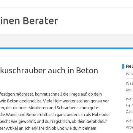
inen Berater
Neu
kkuschrauber auch in Beton
Was
Was 
der
stigen möchtest, kommt schnell die Frage auf, ob dein
Welc
 wie Beton geeignet ist. Viele Heimwerker stehen genau vor
Hei
er, der dir beim Montieren und Schrauben schon gute
Zah
 die Wand, und Beton fühlt sich ganz anders an als Holz oder
Welc
eicht wie gewohnt, und du fragst dich, ob dein Gerät dafür
Arb
r Artikel an. Ich erkläre dir, ob und wie du mit einem