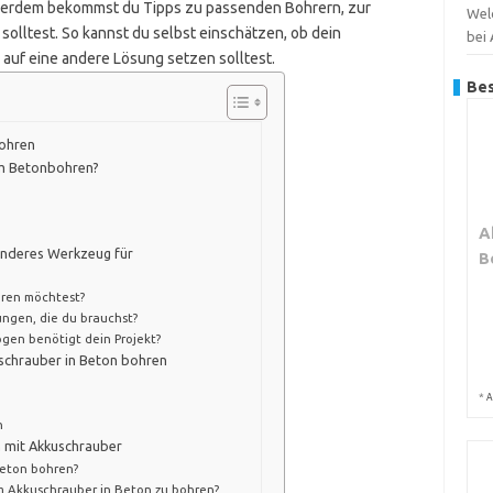
ßerdem bekommst du Tipps zu passenden Bohrern, zur
Wel
olltest. So kannst du selbst einschätzen, ob dein
bei
 auf eine andere Lösung setzen solltest.
Bes
ohren
um Betonbohren?
A
anderes Werkzeug für
B
ohren möchtest?
ungen, die du brauchst?
gen benötigt dein Projekt?
schrauber in Beton bohren
*
A
n
n mit Akkuschrauber
Beton bohren?
m Akkuschrauber in Beton zu bohren?