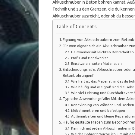
Akkuschrauber in Beton bohren kannst. Au
Technik und zu den Grenzen, die du kennen s
Akkuschrauber ausreicht, oder ob du besser
Table of Contents
Eignung von Akkuschraubern zum Betonb
Für wen eignet sich ein Akkuschrauber z
Heimwerker mit leichten Bohrarbeiten
Profis und Handwerker
Einsätze an harten Materialien
Entscheidungshilfe: Akkuschrauber oder 
Betonbohrungen?
Wie hart ist das Material, in das du b
Wie häufig und wie groß sind die Bohr
Wie viel Leistung und Durchhaltevermö
Typische Anwendungsfälle: Mit dem Akku
Renovierung von Wänden und Decken
Möbel montieren und befestigen
Außenarbeiten und kleine Reparature
Häufig gestellte Fragen zum Betonbohre
Kann ich mit jedem Akkuschrauber in 
Welche Bohrer brauche ich, um mit de