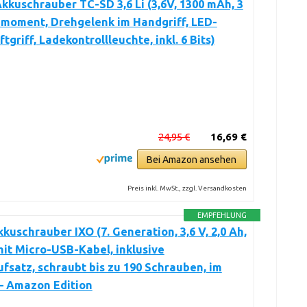
Akkuschrauber TC-SD 3,6 Li (3,6V, 1300 mAh, 3
moment, Drehgelenk im Handgriff, LED-
ftgriff, Ladekontrollleuchte, inkl. 6 Bits)
24,95 €
16,69 €
Bei Amazon ansehen
Preis inkl. MwSt., zzgl. Versandkosten
EMPFEHLUNG
kuschrauber IXO (7. Generation, 3,6 V, 2,0 Ah,
mit Micro-USB-Kabel, inklusive
fsatz, schraubt bis zu 190 Schrauben, im
– Amazon Edition