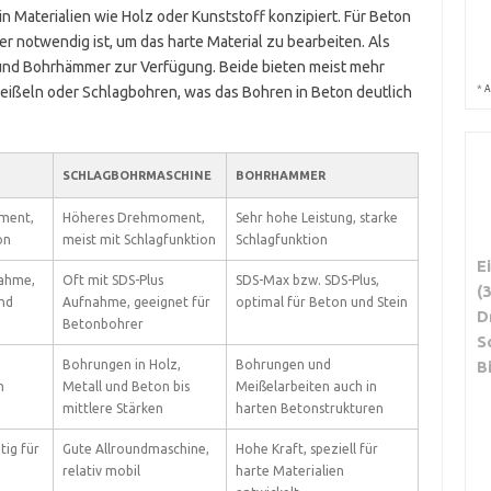
n Materialien wie Holz oder Kunststoff konzipiert. Für Beton
er notwendig ist, um das harte Material zu bearbeiten. Als
und Bohrhämmer zur Verfügung. Beide bieten meist mehr
*
eißeln oder Schlagbohren, was das Bohren in Beton deutlich
A
SCHLAGBOHRMASCHINE
BOHRHAMMER
ment,
Höheres Drehmoment,
Sehr hohe Leistung, starke
on
meist mit Schlagfunktion
Schlagfunktion
E
nahme,
Oft mit SDS-Plus
SDS-Max bzw. SDS-Plus,
(
nd
Aufnahme, geeignet für
optimal für Beton und Stein
D
Betonbohrer
S
Bohrungen in Holz,
Bohrungen und
B
n
Metall und Beton bis
Meißelarbeiten auch in
mittlere Stärken
harten Betonstrukturen
tig für
Gute Allroundmaschine,
Hohe Kraft, speziell für
relativ mobil
harte Materialien