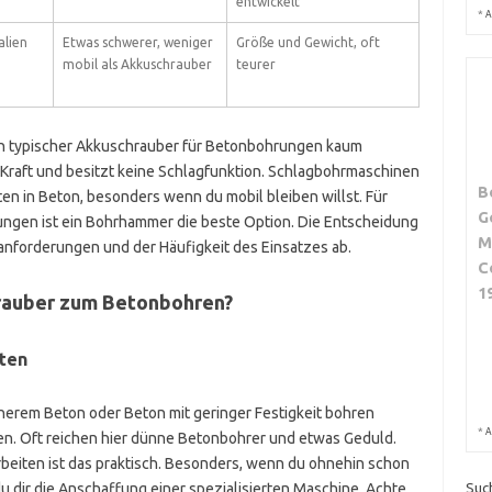
entwickelt
*
A
alien
Etwas schwerer, weniger
Größe und Gewicht, oft
mobil als Akkuschrauber
teurer
n typischer Akkuschrauber für Betonbohrungen kaum
ug Kraft und besitzt keine Schlagfunktion. Schlagbohrmaschinen
B
en in Beton, besonders wenn du mobil bleiben willst. Für
G
ungen ist ein Bohrhammer die beste Option. Die Entscheidung
M
lanforderungen und der Häufigkeit des Einsatzes ab.
C
1
hrauber zum Betonbohren?
ten
herem Beton oder Beton mit geringer Festigkeit bohren
*
A
en. Oft reichen hier dünne Betonbohrer und etwas Geduld.
beiten ist das praktisch. Besonders, wenn du ohnehin schon
u dir die Anschaffung einer spezialisierten Maschine. Achte
Suc