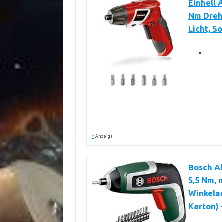
Einhell 
Nm Dreh
Licht, So
*
Anzeige
Bosch Ak
5,5 Nm, 
Winkelau
Karton) 