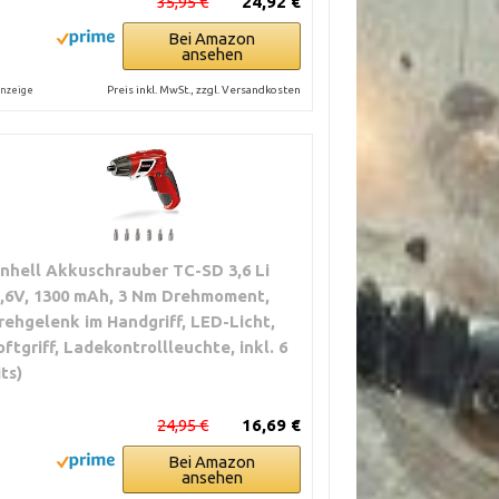
35,95 €
24,92 €
Bei Amazon
ansehen
Preis inkl. MwSt., zzgl. Versandkosten
nzeige
inhell Akkuschrauber TC-SD 3,6 Li
3,6V, 1300 mAh, 3 Nm Drehmoment,
rehgelenk im Handgriff, LED-Licht,
oftgriff, Ladekontrollleuchte, inkl. 6
its)
24,95 €
16,69 €
Bei Amazon
ansehen