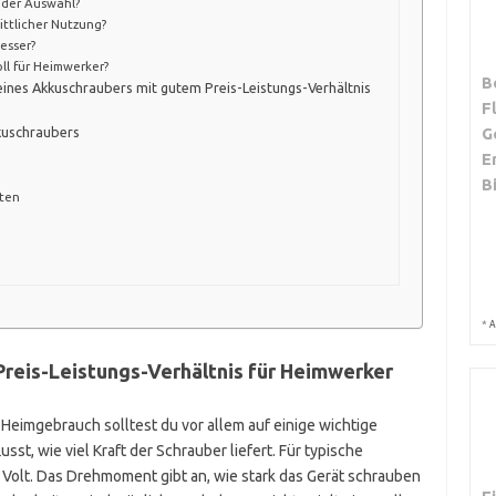
 der Auswahl?
ittlicher Nutzung?
esser?
ll für Heimwerker?
B
 eines Akkuschraubers mit gutem Preis-Leistungs-Verhältnis
F
G
kuschraubers
E
B
hten
*
A
reis-Leistungs-Verhältnis für Heimwerker
Heimgebrauch solltest du vor allem auf einige wichtige
st, wie viel Kraft der Schrauber liefert. Für typische
 Volt. Das Drehmoment gibt an, wie stark das Gerät schrauben