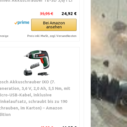
inhell Akkuschrauber TE-SD 3,6/1 Li
35,95 €
24,92 €
Bei Amazon
ansehen
Preis inkl. MwSt., zzgl. Versandkosten
nzeige
osch Akkuschrauber IXO (7.
eneration, 3,6 V, 2,0 Ah, 5,5 Nm, mit
icro-USB-Kabel, inklusive
inkelaufsatz, schraubt bis zu 190
chrauben, im Karton) – Amazon
dition