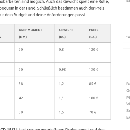
E
aubarbeiten sind möglich. Auch das Gewicht spielt eine Rolle,
bequem in der Hand. Schließlich bestimmen auch der Preis
für dein Budget und deine Anforderungen passt.
DREHMOMENT
GEWICHT
PREIS
G
(NM)
(KG)
(CA.)
*
A
30
0,8
120 €
30
0,98
130 €
B
38
1,2
85 €
G
M
42
1,3
180 €
W
S
30
1,5
70 €
E
-CD 18/2 Li
mit seinem vernünftigen Drehmoment und dem