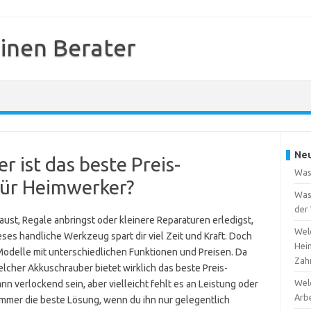
inen Berater
Neu
 ist das beste Preis-
Was
für Heimwerker?
Was 
der
t, Regale anbringst oder kleinere Reparaturen erledigst,
Welc
eses handliche Werkzeug spart dir viel Zeit und Kraft. Doch
Hei
Modelle mit unterschiedlichen Funktionen und Preisen. Da
Zah
lcher Akkuschrauber bietet wirklich das beste Preis-
Welc
nn verlockend sein, aber vielleicht fehlt es an Leistung oder
Arb
t immer die beste Lösung, wenn du ihn nur gelegentlich