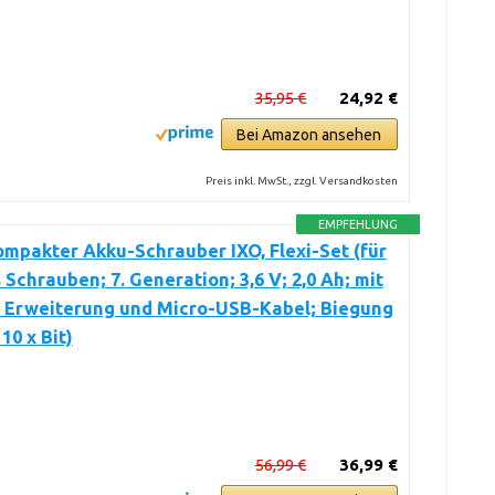
35,95 €
24,92 €
Bei Amazon ansehen
Preis inkl. MwSt., zzgl. Versandkosten
EMPFEHLUNG
mpakter Akku-Schrauber IXO, Flexi-Set (für
s Schrauben; 7. Generation; 3,6 V; 2,0 Ah; mit
r Erweiterung und Micro-USB-Kabel; Biegung
 10 x Bit)
56,99 €
36,99 €