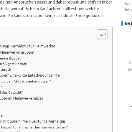
u deinen Ansprüchen passt und dabei robust und einfach in der
Wel
ch dir, worauf du beim Kauf achten solltest und welche
bei
sind. So kannst du sicher sein, dass du am Ende genau das
Bes
tungs-Verhältnis für Heimwerker
r Heimwerkergruppe?
inerem Budget
A
elmäßigem Bedarf
B
nspruch
ber? Eine kurze Entscheidungshilfe
st du den Akkuschrauber nutzen?
g?
nd das Gewicht?
uber im Heimwerkeralltag
n
*
A
ren
n mit gutem Preis-Leistungs-Verhältnis
 besten für einfache Heimwerkerarbeiten?