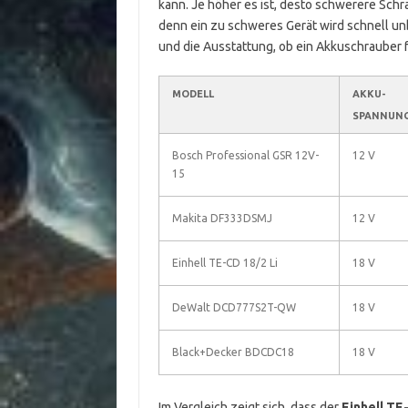
kann. Je höher es ist, desto schwerere Schr
denn ein zu schweres Gerät wird schnell un
und die Ausstattung, ob ein Akkuschrauber 
MODELL
AKKU-
SPANNUN
Bosch Professional GSR 12V-
12 V
15
Makita DF333DSMJ
12 V
Einhell TE-CD 18/2 Li
18 V
DeWalt DCD777S2T-QW
18 V
Black+Decker BDCDC18
18 V
Im Vergleich zeigt sich, dass der
Einhell TE