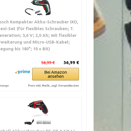
osch Kompakter Akku-Schrauber IXO,
lexi-Set (für flexibles Schrauben; 7.
eneration; 3,6 V; 2,0 Ah; mit flexibler
rweiterung und Micro-USB-Kabel;
iegung bis 180°; 10 x Bit)
56,99 €
36,99 €
Bei Amazon
ansehen
Preis inkl. MwSt., zzgl. Versandkosten
nzeige