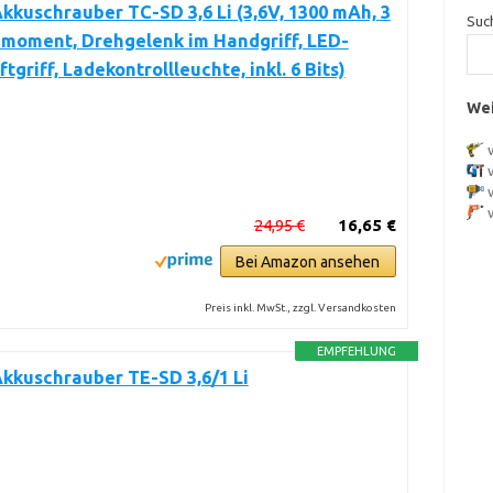
Akkuschrauber TC-SD 3,6 Li (3,6V, 1300 mAh, 3
Suc
moment, Drehgelenk im Handgriff, LED-
ftgriff, Ladekontrollleuchte, inkl. 6 Bits)
Wei
24,95 €
16,65 €
Bei Amazon ansehen
Preis inkl. MwSt., zzgl. Versandkosten
EMPFEHLUNG
Akkuschrauber TE-SD 3,6/1 Li