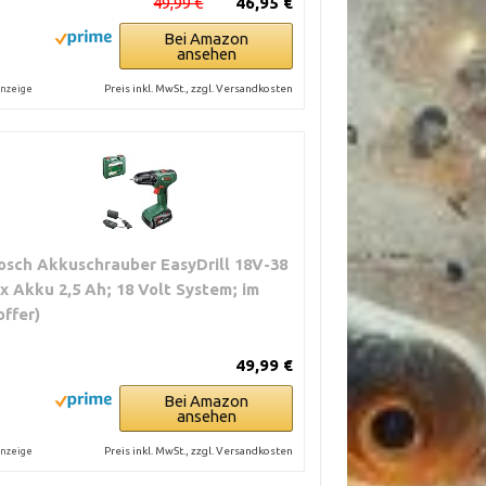
49,99 €
46,95 €
Bei Amazon
ansehen
Preis inkl. MwSt., zzgl. Versandkosten
nzeige
osch Akkuschrauber EasyDrill 18V-38
1x Akku 2,5 Ah; 18 Volt System; im
offer)
49,99 €
Bei Amazon
ansehen
Preis inkl. MwSt., zzgl. Versandkosten
nzeige