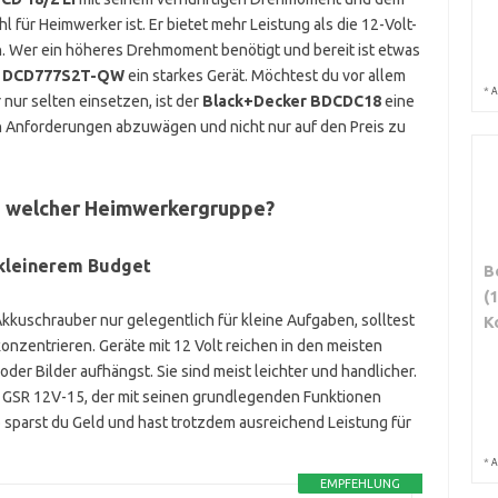
für Heimwerker ist. Er bietet mehr Leistung als die 12-Volt-
ch. Wer ein höheres Drehmoment benötigt und bereit ist etwas
t DCD777S2T-QW
ein starkes Gerät. Möchtest du vor allem
*
A
nur selten einsetzen, ist der
Black+Decker BDCDC18
eine
nen Anforderungen abzuwägen und nicht nur auf den Preis zu
u welcher Heimwerkergruppe?
 kleinerem Budget
B
(
kkuschrauber nur gelegentlich für kleine Aufgaben, solltest
K
onzentrieren. Geräte mit 12 Volt reichen in den meisten
r Bilder aufhängst. Sie sind meist leichter und handlicher.
al GSR 12V-15, der mit seinen grundlegenden Funktionen
So sparst du Geld und hast trotzdem ausreichend Leistung für
*
A
EMPFEHLUNG