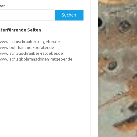
hen
Suchen
terführende Seiten
www.akkuschrauber-ratgeber.de
www.bohrhammer-berater.de
www.schlagschrauber-ratgeber.de
www.schlagbohrmaschinen-ratgeber.de