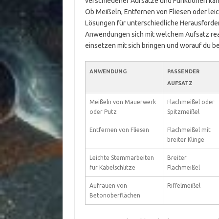
verschiedener Aufsätze und Funktionen kann
Ob Meißeln, Entfernen von Fliesen oder lei
Lösungen für unterschiedliche Herausforder
Anwendungen sich mit welchem Aufsatz reali
einsetzen mit sich bringen und worauf du b
ANWENDUNG
PASSENDER
AUFSATZ
Meißeln von Mauerwerk
Flachmeißel oder
oder Putz
Spitzmeißel
Entfernen von Fliesen
Flachmeißel mit
breiter Klinge
Leichte Stemmarbeiten
Breiter
für Kabelschlitze
Flachmeißel
Aufrauen von
Riffelmeißel
Betonoberflächen