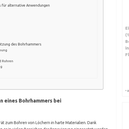
 für alternative Anwendungen
E
(
B
 Nutzung des Bohrhammers
i
bung
F
nd Rohren
ng
*
A
en eines Bohrhammers bei
rät zum Bohren von Löchern in harte Materialien. Dank