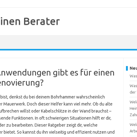
inen Berater
Neu
Anwendungen gibt es für einen
Was
enovierung?
Was 
der
bist, denkst du bei deinem Bohrhammer wahrscheinlich
Welc
r Mauerwerk. Doch dieser Helfer kann viel mehr. Ob du alte
Hei
ufbrechen willst oder Kabelschlitze in der Wand brauchst –
Zah
de Funktionen. In oft schwierigen Situationen hilft er dir,
Welc
der zu bearbeiten. Dieser Ratgeber zeigt dir, welche
Arb
ietet. So kannst du ihn vielseitig und effizient nutzen und