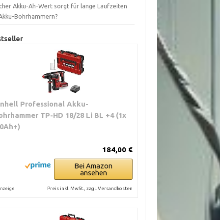
cher Akku-Ah-Wert sorgt für lange Laufzeiten
 Akku-Bohrhämmern?
tseller
inhell Professional Akku-
ohrhammer TP-HD 18/28 Li BL +4 (1x
,0Ah+)
184,00 €
Bei Amazon
ansehen
Preis inkl. MwSt., zzgl. Versandkosten
nzeige