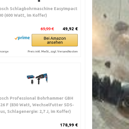
osch Schlagbohrmaschine EasyImpact
00 (600 Watt, im Koffer)
69,99 €
49,92 €
Bei Amazon
ansehen
Preis inkl. MwSt., zzgl. Versandkosten
nzeige
osch Professional Bohrhammer GBH
-26 F (830 Watt, Wechselfutter SDS-
lus, Schlagenergie: 2,7 J, im Koffer)
178,99 €