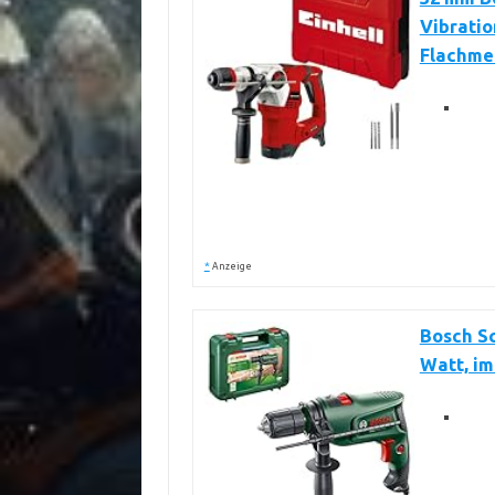
Vibration
Flachme
*
Anzeige
Bosch S
Watt, im