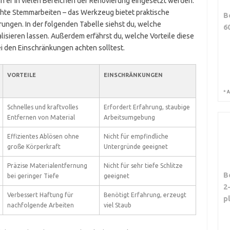
 er in vielen Bereichen der Renovierung eingesetzt werden.
chte Stemmarbeiten – das Werkzeug bietet praktische
B
ungen. In der folgenden Tabelle siehst du, welche
6
sieren lassen. Außerdem erfährst du, welche Vorteile diese
ei den Einschränkungen achten solltest.
VORTEILE
EINSCHRÄNKUNGEN
*
A
Schnelles und kraftvolles
Erfordert Erfahrung, staubige
Entfernen von Material
Arbeitsumgebung
Effizientes Ablösen ohne
Nicht für empfindliche
große Körperkraft
Untergründe geeignet
Präzise Materialentfernung
Nicht für sehr tiefe Schlitze
B
bei geringer Tiefe
geeignet
2
Verbessert Haftung für
Benötigt Erfahrung, erzeugt
p
nachfolgende Arbeiten
viel Staub