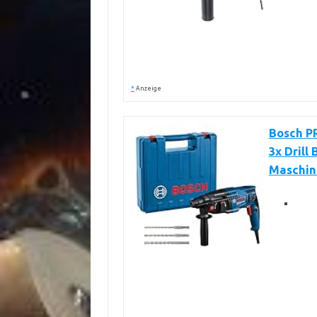
*
Anzeige
Bosch PR
3x Drill
Maschin