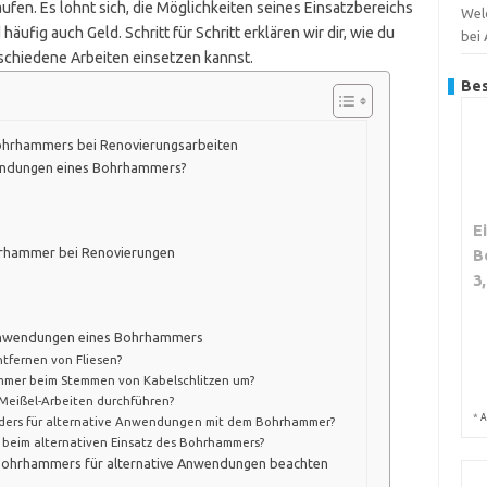
fen. Es lohnt sich, die Möglichkeiten seines Einsatzbereichs
Wel
äufig auch Geld. Schritt für Schritt erklären wir dir, wie du
bei
schiedene Arbeiten einsetzen kannst.
Bes
Bohrhammers bei Renovierungsarbeiten
wendungen eines Bohrhammers?
E
hrhammer bei Renovierungen
B
3
n Anwendungen eines Bohrhammers
ntfernen von Fliesen?
ammer beim Stemmen von Kabelschlitzen um?
Meißel-Arbeiten durchführen?
*
A
nders für alternative Anwendungen mit dem Bohrhammer?
beim alternativen Einsatz des Bohrhammers?
 Bohrhammers für alternative Anwendungen beachten