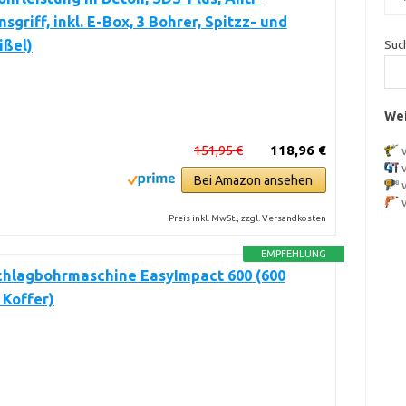
sgriff, inkl. E-Box, 3 Bohrer, Spitzz- und
ißel)
Suc
Wei
151,95 €
118,96 €
Bei Amazon ansehen
Preis inkl. MwSt., zzgl. Versandkosten
EMPFEHLUNG
chlagbohrmaschine EasyImpact 600 (600
 Koffer)