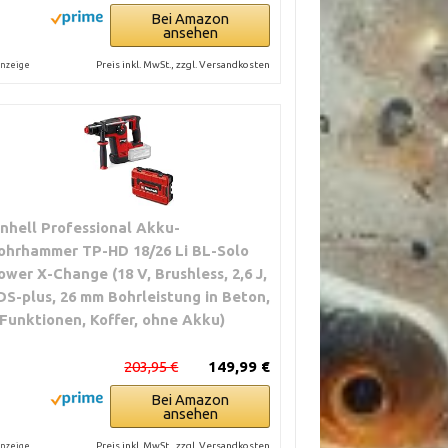
Bei Amazon
ansehen
Preis inkl. MwSt., zzgl. Versandkosten
nzeige
inhell Professional Akku-
ohrhammer TP-HD 18/26 Li BL-Solo
ower X-Change (18 V, Brushless, 2,6 J,
DS-plus, 26 mm Bohrleistung in Beton,
 Funktionen, Koffer, ohne Akku)
203,95 €
149,99 €
Bei Amazon
ansehen
Preis inkl. MwSt., zzgl. Versandkosten
nzeige