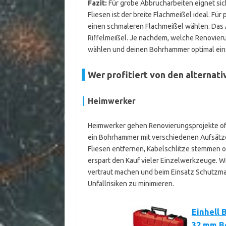
Fazit:
Für grobe Abbrucharbeiten eignet sic
Fliesen ist der breite Flachmeißel ideal. Für
einen schmaleren Flachmeißel wählen. Das 
Riffelmeißel. Je nachdem, welche Renovier
wählen und deinen Bohrhammer optimal ein
Wer profitiert von den alterna
Heimwerker
Heimwerker gehen Renovierungsprojekte oft m
ein Bohrhammer mit verschiedenen Aufsätzen
Fliesen entfernen, Kabelschlitze stemmen od
erspart den Kauf vieler Einzelwerkzeuge. Wic
vertraut machen und beim Einsatz Schutz
Unfallrisiken zu minimieren.
Einhell 
32 mm Bo