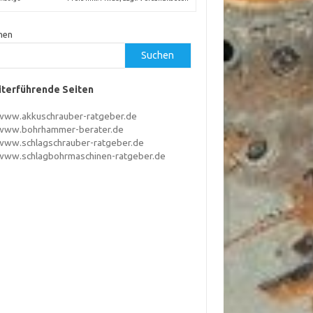
hen
Suchen
terführende Seiten
www.akkuschrauber-ratgeber.de
www.bohrhammer-berater.de
www.schlagschrauber-ratgeber.de
www.schlagbohrmaschinen-ratgeber.de