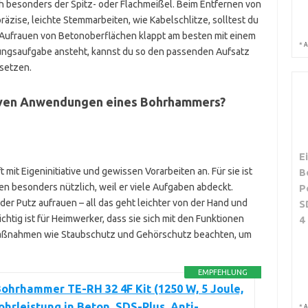
h besonders der Spitz- oder Flachmeißel. Beim Entfernen von
 präzise, leichte Stemmarbeiten, wie Kabelschlitze, solltest du
Aufrauen von Betonoberflächen klappt am besten mit einem
*
A
ungsaufgabe ansteht, kannst du so den passenden Aufsatz
setzen.
tiven Anwendungen eines Bohrhammers?
E
it Eigeninitiative und gewissen Vorarbeiten an. Für sie ist
B
 besonders nützlich, weil er viele Aufgaben abdeckt.
P
er Putz aufrauen – all das geht leichter von der Hand und
S
htig ist für Heimwerker, dass sie sich mit den Funktionen
4
maßnahmen wie Staubschutz und Gehörschutz beachten, um
EMPFEHLUNG
Bohrhammer TE-RH 32 4F Kit (1250 W, 5 Joule,
hrleistung in Beton, SDS-Plus, Anti-
*
A