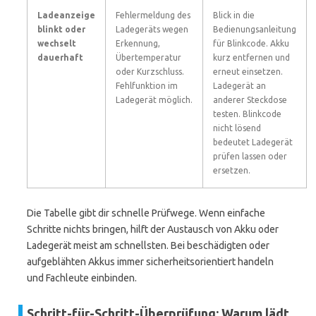
Ladeanzeige
Fehlermeldung des
Blick in die
blinkt oder
Ladegeräts wegen
Bedienungsanleitung
wechselt
Erkennung,
für Blinkcode. Akku
dauerhaft
Übertemperatur
kurz entfernen und
oder Kurzschluss.
erneut einsetzen.
Fehlfunktion im
Ladegerät an
Ladegerät möglich.
anderer Steckdose
testen. Blinkcode
nicht lösend
bedeutet Ladegerät
prüfen lassen oder
ersetzen.
Die Tabelle gibt dir schnelle Prüfwege. Wenn einfache
Schritte nichts bringen, hilft der Austausch von Akku oder
Ladegerät meist am schnellsten. Bei beschädigten oder
aufgeblähten Akkus immer sicherheitsorientiert handeln
und Fachleute einbinden.
Schritt-für-Schritt-Überprüfung: Warum lädt