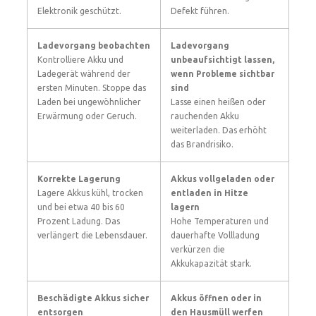
Elektronik geschützt.
Defekt führen.
Ladevorgang beobachten
Ladevorgang
Kontrolliere Akku und
unbeaufsichtigt lassen,
Ladegerät während der
wenn Probleme sichtbar
ersten Minuten. Stoppe das
sind
Laden bei ungewöhnlicher
Lasse einen heißen oder
Erwärmung oder Geruch.
rauchenden Akku
weiterladen. Das erhöht
das Brandrisiko.
Korrekte Lagerung
Akkus vollgeladen oder
Lagere Akkus kühl, trocken
entladen in Hitze
und bei etwa 40 bis 60
lagern
Prozent Ladung. Das
Hohe Temperaturen und
verlängert die Lebensdauer.
dauerhafte Vollladung
verkürzen die
Akkukapazität stark.
Beschädigte Akkus sicher
Akkus öffnen oder in
entsorgen
den Hausmüll werfen