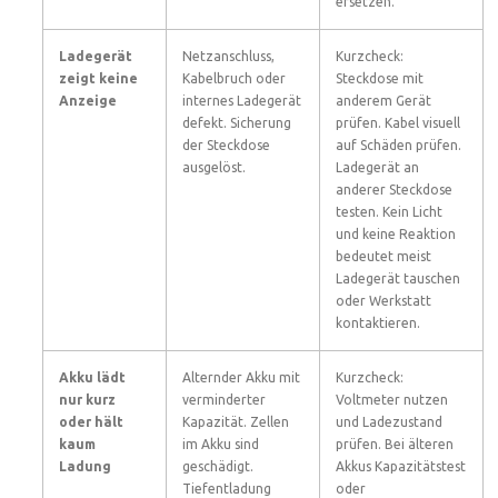
ersetzen.
Ladegerät
Netzanschluss,
Kurzcheck:
zeigt keine
Kabelbruch oder
Steckdose mit
Anzeige
internes Ladegerät
anderem Gerät
defekt. Sicherung
prüfen. Kabel visuell
der Steckdose
auf Schäden prüfen.
ausgelöst.
Ladegerät an
anderer Steckdose
testen. Kein Licht
und keine Reaktion
bedeutet meist
Ladegerät tauschen
oder Werkstatt
kontaktieren.
Akku lädt
Alternder Akku mit
Kurzcheck:
nur kurz
verminderter
Voltmeter nutzen
oder hält
Kapazität. Zellen
und Ladezustand
kaum
im Akku sind
prüfen. Bei älteren
Ladung
geschädigt.
Akkus Kapazitätstest
Tiefentladung
oder