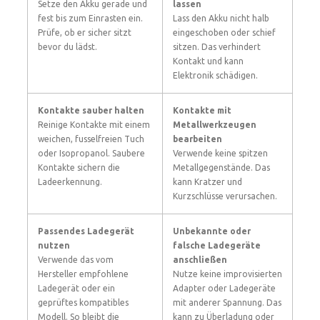
Setze den Akku gerade und
lassen
fest bis zum Einrasten ein.
Lass den Akku nicht halb
Prüfe, ob er sicher sitzt
eingeschoben oder schief
bevor du lädst.
sitzen. Das verhindert
Kontakt und kann
Elektronik schädigen.
Kontakte sauber halten
Kontakte mit
Reinige Kontakte mit einem
Metallwerkzeugen
weichen, fusselfreien Tuch
bearbeiten
oder Isopropanol. Saubere
Verwende keine spitzen
Kontakte sichern die
Metallgegenstände. Das
Ladeerkennung.
kann Kratzer und
Kurzschlüsse verursachen.
Passendes Ladegerät
Unbekannte oder
nutzen
falsche Ladegeräte
Verwende das vom
anschließen
Hersteller empfohlene
Nutze keine improvisierten
Ladegerät oder ein
Adapter oder Ladegeräte
geprüftes kompatibles
mit anderer Spannung. Das
Modell. So bleibt die
kann zu Überladung oder