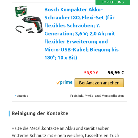
EMPFEHLUNG
Bosch Kompakter Akku-
Schrauber IXO, Flexi-Set (für
flexibles Schrauben; 7.
Generation; 3,6 V; 2,0 Ah; mit
flexibler Erweiterung und
Micro-USB-Kabel; Biegung bis
180°; 10 x Bit)
56,99 €
36,99 €
Bei Amazon ansehen
*
Preis inkl. MwSt., zzgl. Versandkosten
Anzeige
Reinigung der Kontakte
Halte die Metallkontakte an Akku und Gerät sauber.
Entferne Schmutz mit einem weichen, fusselfreien Tuch