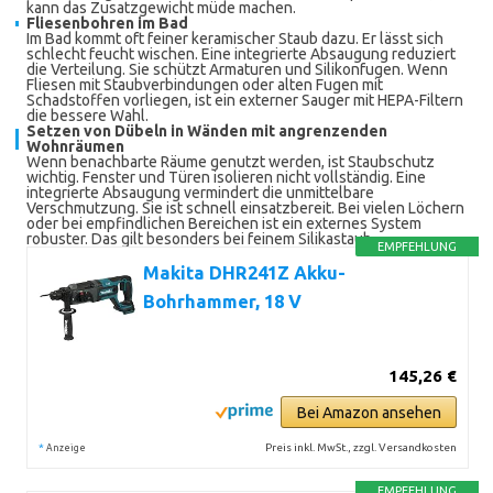
kann das Zusatzgewicht müde machen.
Fliesenbohren im Bad
Im Bad kommt oft feiner keramischer Staub dazu. Er lässt sich
schlecht feucht wischen. Eine integrierte Absaugung reduziert
die Verteilung. Sie schützt Armaturen und Silikonfugen. Wenn
Fliesen mit Staubverbindungen oder alten Fugen mit
Schadstoffen vorliegen, ist ein externer Sauger mit HEPA-Filtern
die bessere Wahl.
Setzen von Dübeln in Wänden mit angrenzenden
Wohnräumen
Wenn benachbarte Räume genutzt werden, ist Staubschutz
wichtig. Fenster und Türen isolieren nicht vollständig. Eine
integrierte Absaugung vermindert die unmittelbare
Verschmutzung. Sie ist schnell einsatzbereit. Bei vielen Löchern
oder bei empfindlichen Bereichen ist ein externes System
robuster. Das gilt besonders bei feinem Silikastaub.
EMPFEHLUNG
Makita DHR241Z Akku-
Bohrhammer, 18 V
145,26 €
Bei Amazon ansehen
*
Preis inkl. MwSt., zzgl. Versandkosten
Anzeige
EMPFEHLUNG