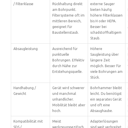
/ Filterklasse
Rückhaltung direkt
externe Sauger
am Bohrpunkt.
bieten häufig
Filtersysteme oft im
höhere Filterklassen
mittleren Bereich,
bis H oder HEPA.
geeignet für
Besser bei
Baustellenstaub.
schadstoffhaltigem
Staub.
Absaugleistung
Ausreichend für
Höhere
punktuelle
Saugleistung über
Bohrungen. Effektiv
längere Zeit
durch Nähe zur
möglich. Besser für
Entstehungsquelle.
viele Bohrungen am
Stück.
Handhabung /
Gerät wird schwerer
Bohrhammer bleibt
Gewicht
und manchmal
leicht. Du benötigst
unhandlicher.
ein separates Gerät
Mobilität bleibt aber
und oft eine
hoch.
Absaughaube.
Kompatibilität mit
Meist
Adapterlösungen
SDS /
werkzeugspezifisch.
sind weit verbreitet.