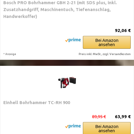
Bosch PRO Bohrhammer GBH 2-21 (mit SDS plus, inkl.
Zusatzhandgriff, Maschinentuch, Tiefenanschlag,
Handwerkoffer)
92,06 €
Bei Amazon
ansehen
*
Preis inkl. MwSt., zzgl. Versandkosten
Anzeige
Einhell Bohrhammer TC-RH 900
89,95 €
63,99 €
Bei Amazon
ansehen