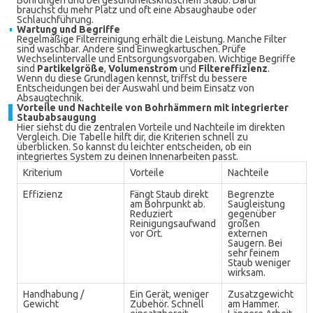
Bohrungen und bei gesundheitskritischem Staub. Dafür
brauchst du mehr Platz und oft eine Absaughaube oder
Schlauchführung.
Wartung und Begriffe
Regelmäßige Filterreinigung erhält die Leistung. Manche Filter
sind waschbar. Andere sind Einwegkartuschen. Prüfe
Wechselintervalle und Entsorgungsvorgaben. Wichtige Begriffe
sind
Partikelgröße
,
Volumenstrom
und
Filtereffizienz
.
Wenn du diese Grundlagen kennst, triffst du bessere
Entscheidungen bei der Auswahl und beim Einsatz von
Absaugtechnik.
Vorteile und Nachteile von Bohrhämmern mit integrierter
Staubabsaugung
Hier siehst du die zentralen Vorteile und Nachteile im direkten
Vergleich. Die Tabelle hilft dir, die Kriterien schnell zu
überblicken. So kannst du leichter entscheiden, ob ein
integriertes System zu deinen Innenarbeiten passt.
Kriterium
Vorteile
Nachteile
Effizienz
Fängt Staub direkt
Begrenzte
am Bohrpunkt ab.
Saugleistung
Reduziert
gegenüber
Reinigungsaufwand
großen
vor Ort.
externen
Saugern. Bei
sehr feinem
Staub weniger
wirksam.
Handhabung /
Ein Gerät, weniger
Zusatzgewicht
Gewicht
Zubehör. Schnell
am Hammer.