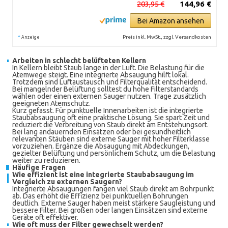
203,95 €
144,96 €
Bei Amazon ansehen
*
Preis inkl. MwSt., zzgl. Versandkosten
Anzeige
Arbeiten in schlecht belüfteten Kellern
In Kellern bleibt Staub lange in der Luft. Die Belastung für die
Atemwege steigt. Eine integrierte Absaugung hilft lokal.
Trotzdem sind Luftaustausch und Filterqualität entscheidend.
Bei mangelnder Belüftung solltest du hohe Filterstandards
wählen oder einen externen Sauger nutzen. Trage zusätzlich
geeigneten Atemschutz.
Kurz gefasst. Für punktuelle Innenarbeiten ist die integrierte
Staubabsaugung oft eine praktische Lösung. Sie spart Zeit und
reduziert die Verbreitung von Staub direkt am Entstehungsort.
Bei lang andauernden Einsätzen oder bei gesundheitlich
relevanten Stäuben sind externe Sauger mit hoher Filterklasse
vorzuziehen. Ergänze die Absaugung mit Abdeckungen,
gezielter Belüftung und persönlichem Schutz, um die Belastung
weiter zu reduzieren.
Häufige Fragen
Wie effizient ist eine integrierte Staubabsaugung im
Vergleich zu externen Saugern?
Integrierte Absaugungen fangen viel Staub direkt am Bohrpunkt
ab. Das erhöht die Effizienz bei punktuellen Bohrungen
deutlich. Externe Sauger haben meist stärkere Saugleistung und
bessere Filter. Bei großen oder langen Einsätzen sind externe
Geräte oft effektiver.
Wie oft muss der Filter gewechselt werden?