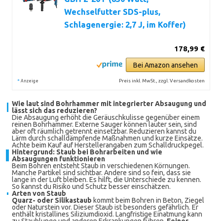
Wechselfutter SDS-plus,
Schlagenergie: 2,7 J, im Koffer)
178,99 €
Bei Amazon ansehen
*
Preis inkl. MwSt., zzgl. Versandkosten
Anzeige
Wie laut sind Bohrhammer mit integrierter Absaugung und
lässt sich das reduzieren?
Die Absaugung erhöht die Geräuschkulisse gegenüber einem
reinen Bohrhammer. Externe Sauger können lauter sein, sind
aber oft räumlich getrennt einsetzbar. Reduzieren kannst du
Lärm durch schalldämpfende Maßnahmen und kurze Einsätze.
Achte beim Kauf auf Herstellerangaben zum Schalldruckpegel.
Hintergrund: Staub bei Bohrarbeiten und wie
Absaugungen funktionieren
Beim Bohren entsteht Staub in verschiedenen Körnungen.
Manche Partikel sind sichtbar. Andere sind so fein, dass sie
lange in der Luft bleiben. Es hilft, die Unterschiede zu kennen.
So kannst du Risiko und Schutz besser einschätzen.
Arten von Staub
Quarz- oder Silikastaub
kommt beim Bohren in Beton, Ziegel
oder Naturstein vor. Dieser Staub ist besonders gefährlich. Er
enthält kristallines Siliziumdioxid. Langfristige Einatmung kann