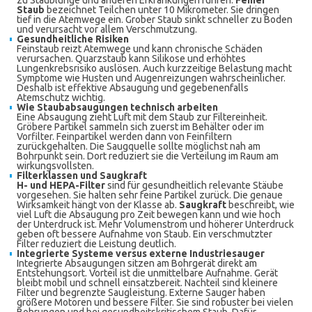
zu Staublunge und anderen Erkrankungen führen.
Feiner
Staub
bezeichnet Teilchen unter 10 Mikrometer. Sie dringen
tief in die Atemwege ein. Grober Staub sinkt schneller zu Boden
und verursacht vor allem Verschmutzung.
Gesundheitliche Risiken
Feinstaub reizt Atemwege und kann chronische Schäden
verursachen. Quarzstaub kann Silikose und erhöhtes
Lungenkrebsrisiko auslösen. Auch kurzzeitige Belastung macht
Symptome wie Husten und Augenreizungen wahrscheinlicher.
Deshalb ist effektive Absaugung und gegebenenfalls
Atemschutz wichtig.
Wie Staubabsaugungen technisch arbeiten
Eine Absaugung zieht Luft mit dem Staub zur Filtereinheit.
Gröbere Partikel sammeln sich zuerst im Behälter oder im
Vorfilter. Feinpartikel werden dann von Feinfiltern
zurückgehalten. Die Saugquelle sollte möglichst nah am
Bohrpunkt sein. Dort reduziert sie die Verteilung im Raum am
wirkungsvollsten.
Filterklassen und Saugkraft
H- und HEPA-Filter
sind für gesundheitlich relevante Stäube
vorgesehen. Sie halten sehr feine Partikel zurück. Die genaue
Wirksamkeit hängt von der Klasse ab.
Saugkraft
beschreibt, wie
viel Luft die Absaugung pro Zeit bewegen kann und wie hoch
der Unterdruck ist. Mehr Volumenstrom und höherer Unterdruck
geben oft bessere Aufnahme von Staub. Ein verschmutzter
Filter reduziert die Leistung deutlich.
Integrierte Systeme versus externe Industriesauger
Integrierte Absaugungen sitzen am Bohrgerät direkt am
Entstehungsort. Vorteil ist die unmittelbare Aufnahme. Gerät
bleibt mobil und schnell einsatzbereit. Nachteil sind kleinere
Filter und begrenzte Saugleistung. Externe Sauger haben
größere Motoren und bessere Filter. Sie sind robuster bei vielen