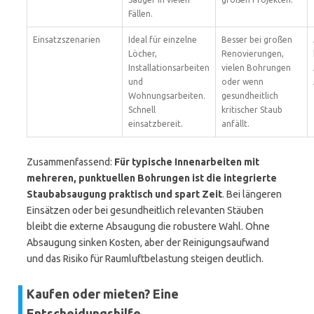
Fällen.
Einsatzszenarien
Ideal für einzelne
Besser bei großen
Löcher,
Renovierungen,
Installationsarbeiten
vielen Bohrungen
und
oder wenn
Wohnungsarbeiten.
gesundheitlich
Schnell
kritischer Staub
einsatzbereit.
anfällt.
Zusammenfassend:
Für typische Innenarbeiten mit
mehreren, punktuellen Bohrungen ist die integrierte
Staubabsaugung praktisch und spart Zeit
. Bei längeren
Einsätzen oder bei gesundheitlich relevanten Stäuben
bleibt die externe Absaugung die robustere Wahl. Ohne
Absaugung sinken Kosten, aber der Reinigungsaufwand
und das Risiko für Raumluftbelastung steigen deutlich.
Kaufen oder mieten? Eine
Entscheidungshilfe