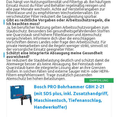
Das hängt von Nutzungsintensität und Filtertyp ab. Bei häufigem
Einsatz musst du Filter und Behälter regelmäßig reinigen und
alle paar Monate wechseln. Achte auf Herstellerangaben zur
Filterklasse und zu empfohlenen Wechselintervallen. Ein
verschmutzter Filter reduziert die Saugleistung spürbar.
Gibt es rechtliche Vorgaben oder Arbeitsschutzregeln, die
ich beachten muss?
Ja, bei beruflicher Nutzung gelten Arbeitsschutzvorgaben zum
Staubschutz. Besonders bei gesundheitsgefährdenden Stoffen
wie Quarzstaub sind höhere Filterklassen und Atemschutz
vorgeschrieben. Informiere dich über die einschlägigen
Vorschriften deines Landes oder frage den Arbeitsschutz. Für
private Heimarbeiten sind die Regeln weniger strikt, sinnvoll ist
der vorsorgliche Einsatz geeigneter Filter.
Schützt eine integrierte Absaugung meine Gesundheit
ausreichend?
Sie reduziert die Staubbelastung deutlich und schützt damit die
Atemwege besser als keine Absaugung. Bei Feinstaub oder
Quarzstaub kann die integrierte Lösung aber an ihre Grenzen
stoßen. In solchen Fällen sind externe Sauger mit H- oder HEPA-
Filtern empfehlenswert. Trage zusätzlich passenden
Atemschutz bei hohen Belastungen.
EMPFEHLUNG
Bosch PRO Bohrhammer GBH 2-21
(mit SDS plus, inkl. Zusatzhandgriff,
Maschinentuch, Tiefenanschlag,
Handwerkoffer)