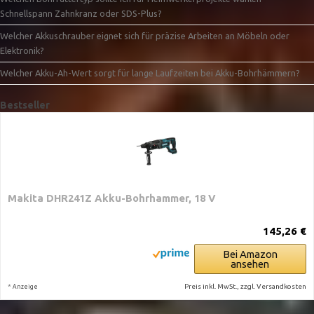
Schnellspann Zahnkranz oder SDS-Plus?
Welcher Akkuschrauber eignet sich für präzise Arbeiten an Möbeln oder
Elektronik?
Welcher Akku-Ah-Wert sorgt für lange Laufzeiten bei Akku-Bohrhämmern?
Bestseller
Makita DHR241Z Akku-Bohrhammer, 18 V
145,26 €
Bei Amazon
ansehen
*
Preis inkl. MwSt., zzgl. Versandkosten
Anzeige