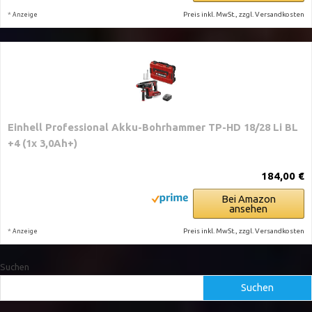
*
Preis inkl. MwSt., zzgl. Versandkosten
Anzeige
Einhell Professional Akku-Bohrhammer TP-HD 18/28 Li BL
+4 (1x 3,0Ah+)
184,00 €
Bei Amazon
ansehen
*
Preis inkl. MwSt., zzgl. Versandkosten
Anzeige
Suchen
Suchen