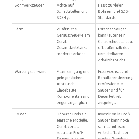
Bohrwerkzeugen
Achte auf
Passt zu vielen
Schnittstellen und
Bohrern und SDS-
SDS-Typ.
Standards.
Lärm
Zusätzliche
Externer Sauger
Geräuschquelle am
kann lauter sein.
Gerät.
Geräuschquelle liegt
Gesamtlautstärke
oft außerhalb des
moderat erhöht.
unmittelbaren
Arbeitsbereichs.
Wartungsaufwand
Filterreinigung und
Filterwechsel und
gelegentlicher
Behälterentleerung.
Austausch.
Professionelle
Eingebaute
Sauger sind für
Komponenten sind
Dauerbetrieb
enger zugänglich.
ausgelegt.
Kosten
Höherer Preis als
Investition in Profi-
einfache Modelle.
Sauger kann hoch
Günstiger als
sein. Langfristig
separate Profi-
wirtschaftlich bei
Sauger in vielen
großen Projekten.