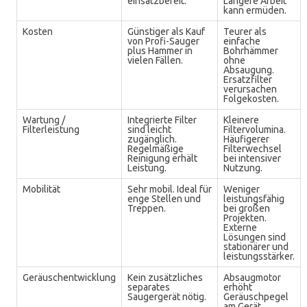
einsatzbereit.
Längere Arbeit
kann ermüden.
Kosten
Günstiger als Kauf
Teurer als
von Profi-Sauger
einfache
plus Hammer in
Bohrhämmer
vielen Fällen.
ohne
Absaugung.
Ersatzfilter
verursachen
Folgekosten.
Wartung /
Integrierte Filter
Kleinere
Filterleistung
sind leicht
Filtervolumina.
zugänglich.
Häufigerer
Regelmäßige
Filterwechsel
Reinigung erhält
bei intensiver
Leistung.
Nutzung.
Mobilität
Sehr mobil. Ideal für
Weniger
enge Stellen und
leistungsfähig
Treppen.
bei großen
Projekten.
Externe
Lösungen sind
stationärer und
leistungsstärker.
Geräuschentwicklung
Kein zusätzliches
Absaugmotor
separates
erhöht
Saugergerät nötig.
Geräuschpegel
am Gerät.