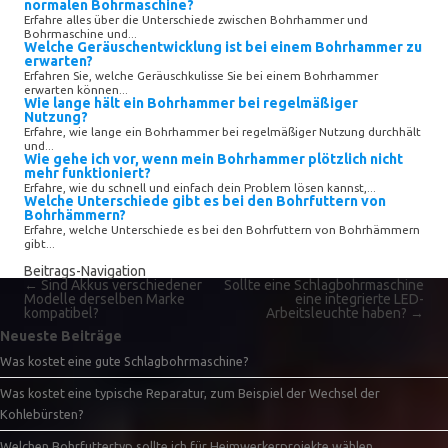
normalen Bohrmaschine?
Erfahre alles über die Unterschiede zwischen Bohrhammer und
Bohrmaschine und...
Welche Geräuschentwicklung ist bei einem Bohrhammer zu
erwarten?
Erfahren Sie, welche Geräuschkulisse Sie bei einem Bohrhammer
erwarten können...
Wie lange hält ein Bohrhammer bei regelmäßiger
Nutzung?
Erfahre, wie lange ein Bohrhammer bei regelmäßiger Nutzung durchhält
und...
Wie gehe ich vor, wenn mein Bohrhammer plötzlich nicht
mehr funktioniert?
Erfahre, wie du schnell und einfach dein Problem lösen kannst,...
Welche Unterschiede gibt es bei den Bohrfuttern von
Bohrhämmern?
Erfahre, welche Unterschiede es bei den Bohrfuttern von Bohrhämmern
gibt...
Beitrags-Navigation
←
Sind Akkus verschiedener
Sollte eine Schlagbohrmaschine
Modelle derselben Marke
eine integrierte LED-
kompatibel?
Arbeitsleuchte haben?
→
Neueste Beiträge
Was kostet eine gute Schlagbohrmaschine?
Was kostet eine typische Reparatur, zum Beispiel der Wechsel der
Kohlebürsten?
Welchen Bohrfuttertyp sollte ich für Heimwerkerprojekte wählen