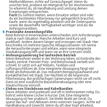
Mietkonditionen. Achte auf Geräuschpegel. Wenn du
unsicher bist, probiere ein Mietgerät für ein Wochenende.
So erkennst du, ob Handhabung und Leistung deinen
Erwartungen entsprechen.
Fazit
Du solltest mieten, wenn Einsätze selten sind oder
du ein bestimmtes Filterniveau nur gelegentlich brauchst.
Kaufe, wenn du regelmäßig arbeitest und die Zeitersparnis
sowie die dauerhafte Verfügbarkeit wichtiger sind als die
Anfangsinvestition.
Praxisnahe Anwendungsfälle
Beim Bohren in Innenräumen unterscheiden sich Anforderungen
stark je nach Situation. Manche Arbeiten sind kurz und
punktuell. Andere dauern länger und erzeugen viel Staub. Hier
beschreibe ich mehrere typische Alltagsszenarien. Ich nenne
die Herausforderungen und erkläre, wann eine integrierte
Staubabsaugung hilft und wann sie an ihre Grenzen stößt.
Wohnungssanierung bei laufendem Betrieb
Wenn Bewohner weiter in der Wohnung leben, ist Kontrolle des
Staubs zentral. Feinster Putz- und Betonsstaub verteilt sich
schnell. Er setzt sich auf Möbeln, Textilien und
Lüftungsschlitzen ab. Eine integrierte Absaugung fängt viel
direkt am Bohrpunkt ab. Das reduziert Reinigungsaufwand und
Kontaktflächen mit Staub. Der Nachteil ist die begrenzte
Filterleistung. Bei großflächigen Sanierungen reicht sie oft nicht.
Dann ist eine zusätzliche Baustellenabsaugung oder eine
Staubschleuse sinnvoll.
Einbau von Steckdosen und Kabelkanälen
Diese Arbeiten sind punktuell und oft in Wohnräumen nötig. Du
bohrst viele kleine Löcher in kurzer Zeit. Eine integrierte
Absaugung ist hier praktisch. Sie bleibt direkt am Gerät. Du
sparst das Auf- und Abbauen eines externen Saugers. Achte auf
Handhabung und Gewicht. Wenn du oft über Kopf arbeitest,