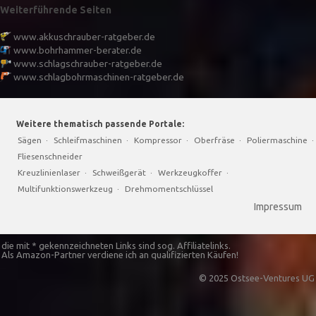
Weiterführende Seiten
www.akkuschrauber-ratgeber.de
www.bohrhammer-berater.de
www.schlagschrauber-ratgeber.de
www.schlagbohrmaschinen-ratgeber.de
Weitere thematisch passende Portale:
Sägen
·
Schleifmaschinen
·
Kompressor
·
Oberfräse
·
Poliermaschine
·
Fliesenschneider
Kreuzlinienlaser
·
Schweißgerät
·
Werkzeugkoffer
·
Multifunktionswerkzeug
·
Drehmomentschlüssel
Impressum
die mit * gekennzeichneten Links sind sog. Affiliatelinks.
Als Amazon-Partner verdiene ich an qualifizierten Käufen!
© 2025 Ostsee-Ventures UG