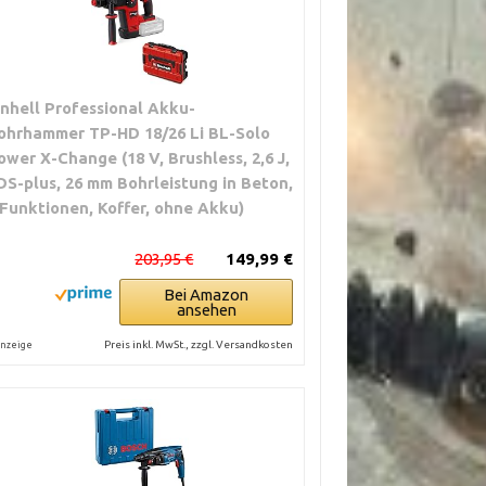
inhell Professional Akku-
ohrhammer TP-HD 18/26 Li BL-Solo
ower X-Change (18 V, Brushless, 2,6 J,
DS-plus, 26 mm Bohrleistung in Beton,
 Funktionen, Koffer, ohne Akku)
203,95 €
149,99 €
Bei Amazon
ansehen
Preis inkl. MwSt., zzgl. Versandkosten
nzeige