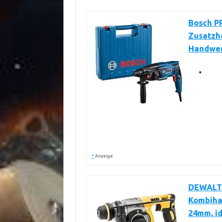
Bosch PR
Zusatzha
Handwer
*
Anzeige
DEWALT 
Kombiha
24mm, id