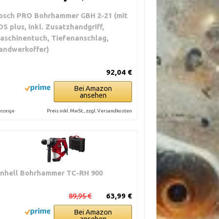
osch PRO Bohrhammer GBH 2-21 (mit
DS plus, inkl. Zusatzhandgriff,
aschinentuch, Tiefenanschlag,
andwerkoffer)
92,04 €
Bei Amazon
ansehen
Preis inkl. MwSt., zzgl. Versandkosten
nzeige
inhell Bohrhammer TC-RH 900
89,95 €
63,99 €
Bei Amazon
ansehen