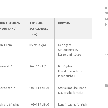
B
S
M
RIO (REFERENZ:
TYPISCHER
HINWEIS
H
M ABSTAND)
SCHALLPEGEL
DB(A)
on 10 cm
85–95 dB(A)
Geringere
Schlagenergie,
kürzere Einsätze
*
A
erwerk /
90–100 dB(A)
Häufigster
Einsatzbereich im
Innenausbau
E
arbeiten in
100–110 dB(A)
Starke Impulse, hohe
Dauerschallanteile
ch großflächig
105–115 dB(A)
Langfristig gefährlich