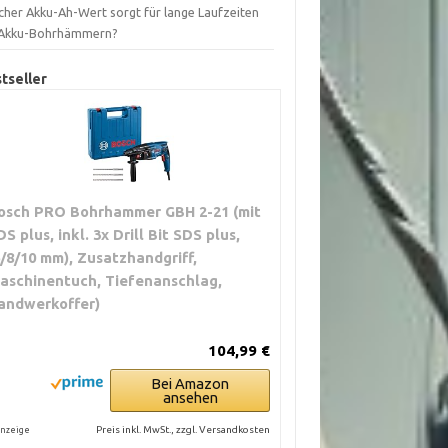
cher Akku-Ah-Wert sorgt für lange Laufzeiten
 Akku-Bohrhämmern?
tseller
osch PRO Bohrhammer GBH 2-21 (mit
DS plus, inkl. 3x Drill Bit SDS plus,
6/8/10 mm), Zusatzhandgriff,
aschinentuch, Tiefenanschlag,
andwerkoffer)
104,99 €
Bei Amazon
ansehen
Preis inkl. MwSt., zzgl. Versandkosten
nzeige