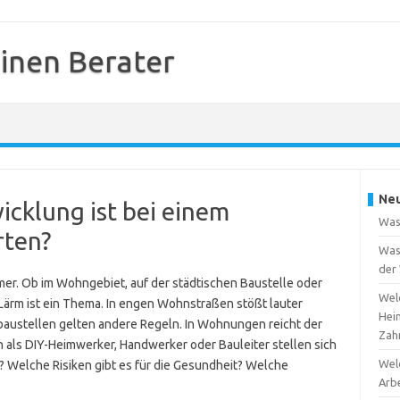
inen Berater
Neu
cklung ist bei einem
Was
ten?
Was 
der
er. Ob im Wohngebiet, auf der städtischen Baustelle oder
Welc
ärm ist ein Thema. In engen Wohnstraßen stößt lauter
Hei
baustellen gelten andere Regeln. In Wohnungen reicht der
Zah
h als DIY-Heimwerker, Handwerker oder Bauleiter stellen sich
Welc
t? Welche Risiken gibt es für die Gesundheit? Welche
Arb