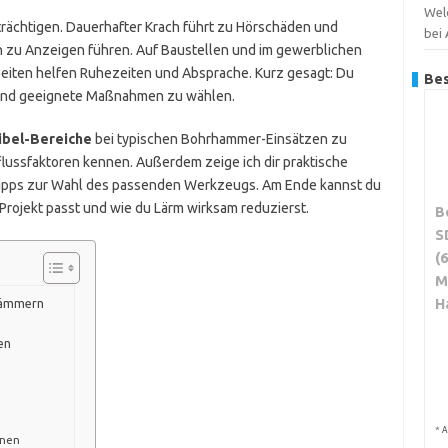
Wel
rächtigen. Dauerhafter Krach führt zu Hörschäden und
bei
nn zu Anzeigen führen. Auf Baustellen und im gewerblichen
beiten helfen Ruhezeiten und Absprache. Kurz gesagt: Du
Bes
 und geeignete Maßnahmen zu wählen.
ibel-Bereiche
bei typischen Bohrhammer-Einsätzen zu
nflussfaktoren kennen. Außerdem zeige ich dir praktische
ipps zur Wahl des passenden Werkzeugs. Am Ende kannst du
Projekt passt und wie du Lärm wirksam reduzierst.
B
S
(
M
H
hämmern
en
*
A
inen