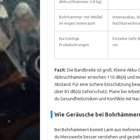
Abbruchhämmer (>8 kg)
Bohrhammer mit Meißel
Innenausbau, d
im engen Innenraum
Nachbarwohnu
Kurzzeitige
Einzelne tiefe 
Probebohrungen
cm
Fazit
: Die Bandbreite ist groß. Kleine Akku
Abbruchhämmer erreichen 110 dB(A) und me
Abstand. Für eine sichere Einschätzung bea
über 85 dB(A) Gehörschutz. Plane bei Arbei
du Gesundheitsrisiken und Konflikte mit Na
Wie Geräusche bei Bohrhämmer
Bei Bohrhämmern kommt Lärm aus mehreren Q
du Messwerte besser verstehen und geziel