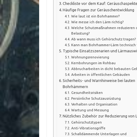
Checkliste vor dem Kauf: Geräuschaspekt
Häufige Fragen zur Geräuschentwicklung
Wie laut ist ein Bohrhammer?
Wie messe ich den Lärm richtig?
Welche Schutzmaßnahmen reduzieren 
Belastung?
Ab wann muss ich Gehörschutz tragen?
Kann man Bohrhammer-Lärm technisch v
Typische Einsatzszenarien und Lärmausw
Wohnungsrenovierung
Kernbohrungen im Rohbau
Abbrucharbeiten in dicht bebauten Ge
Arbeiten in öffentlichen Gebäuden
Sicherheits- und Warnhinweise bei lauten
Bohrhämmern
Gesundheitsrisiken
Persönliche Schutzausrüstung
Verhalten und Organisation
Wartung und Messung
Nützliches Zubehör zur Reduzierung von 
Gehörschutztypen
Anti‑Vibrationsgriffe
Schalldämmende Unterlagen und