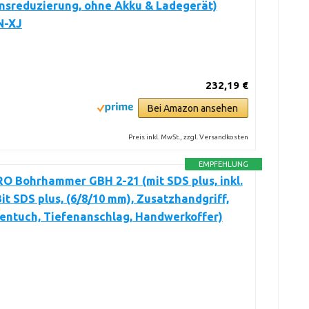
nsreduzierung, ohne Akku & Ladegerät)
N-XJ
232,19 €
Bei Amazon ansehen
Preis inkl. MwSt., zzgl. Versandkosten
EMPFEHLUNG
O Bohrhammer GBH 2-21 (mit SDS plus, inkl.
 Bit SDS plus, (6/8/10 mm), Zusatzhandgriff,
entuch, Tiefenanschlag, Handwerkoffer)