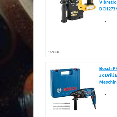
Vibratio
DCH273
*
Anzeige
Bosch PR
3x Drill
Maschin