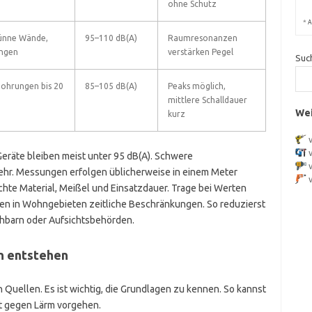
ohne Schutz
*
A
ünne Wände,
95–110 dB(A)
Raumresonanzen
ngen
verstärken Pegel
Suc
Bohrungen bis 20
85–105 dB(A)
Peaks möglich,
mittlere Schalldauer
Wei
kurz
-Geräte bleiben meist unter 95 dB(A). Schwere
hr. Messungen erfolgen üblicherweise in einem Meter
chte Material, Meißel und Einsatzdauer. Trage bei Werten
ten in Wohngebieten zeitliche Beschränkungen. So reduzierst
chbarn oder Aufsichtsbehörden.
n entstehen
uellen. Es ist wichtig, die Grundlagen zu kennen. So kannst
t gegen Lärm vorgehen.