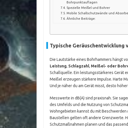
Bohrpunktauflagen
Spezielle Meißel und Bohrer
Mobile Schallschutzwände und Absorbe
Ähnliche Beiträge:
Typische Geräuschentwicklung
Die Lautstärke eines Bohrhammers hängt vo
Leistung
,
Schlagzahl
,
Meißel- oder Bohr
Schallquelle. Ein leistungsstärkeres Gerät
Meißel erzeugen stärkere Impulse. Harte Ma
Und je näher du am Gerät misst, desto höher 
Messwerte in dB(A) sind praxisnah. Sie sage
des Umfelds und die Nutzung von Schutzmaß
Wohngebieten kannst du mit Beschwerden r
Baustellen gelten oft andere Grenzwerte. Hi
Schutzmaßnahmen planen und das passende