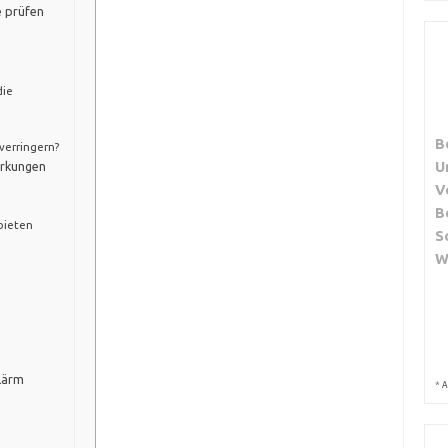
e prüfen
die
B
erringern?
U
irkungen
V
B
bieten
S
W
Lärm
*
A