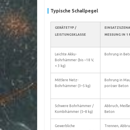
Typische Schallpegel
GERÄTETYP /
EINSATZSZENA
LEISTUNGSKLASSE
MESSUNG IN 1 
Leichte Akku-
Bohrung in Bet
Bohrhämmer (bis ~18 V,
< 3 kg)
Mittlere Netz-
Bohrung in Mau
Bohrhämmer (3–5 kg)
poröser Beton
Schwere Bohrhämmer /
Abbruch, Meißel
Kombihämmer (5–8 kg)
Beton
Gewerbliche
Trennen, Abbru