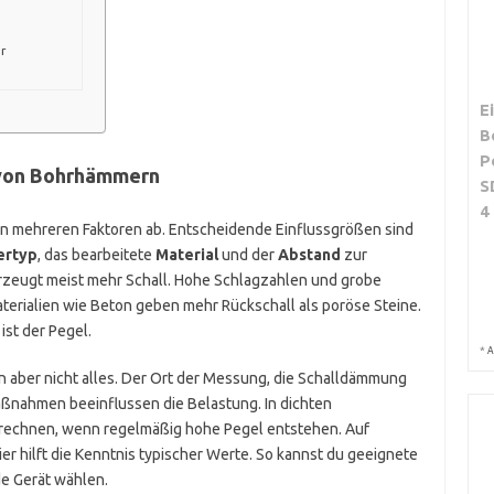
r
E
B
P
 von Bohrhämmern
S
4
n mehreren Faktoren ab. Entscheidende Einflussgrößen sind
ertyp
, das bearbeitete
Material
und der
Abstand
zur
 erzeugt meist mehr Schall. Hohe Schlagzahlen und grobe
terialien wie Beton geben mehr Rückschall als poröse Steine.
ist der Pegel.
*
A
n aber nicht alles. Der Ort der Messung, die Schalldämmung
nahmen beeinflussen die Belastung. In dichten
echnen, wenn regelmäßig hohe Pegel entstehen. Auf
er hilft die Kenntnis typischer Werte. So kannst du geeignete
 Gerät wählen.