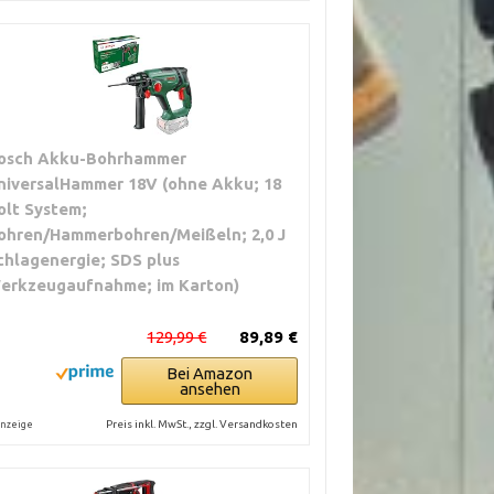
osch Akku-Bohrhammer
niversalHammer 18V (ohne Akku; 18
olt System;
ohren/Hammerbohren/Meißeln; 2,0 J
chlagenergie; SDS plus
erkzeugaufnahme; im Karton)
129,99 €
89,89 €
Bei Amazon
ansehen
Preis inkl. MwSt., zzgl. Versandkosten
nzeige