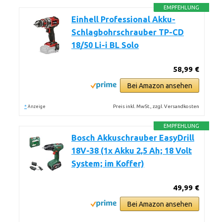
EMPFEHLUNG
Einhell Professional Akku-
Schlagbohrschrauber TP-CD
18/50 Li-i BL Solo
58,99 €
Bei Amazon ansehen
*
Preis inkl. MwSt., zzgl. Versandkosten
Anzeige
EMPFEHLUNG
Bosch Akkuschrauber EasyDrill
18V-38 (1x Akku 2,5 Ah; 18 Volt
System; im Koffer)
49,99 €
Bei Amazon ansehen