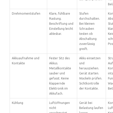
Bel
Drehmomentstufen
Klare, fühlbare
Stufen
Ko
Rastung.
durchschalten.
Abs
Beschriftung und
Bei kleinen
Stu
Einstellung leicht
Schrauben
kla
ablesbar.
testen ob
Kei
Abschaltung
sc
zuverlässig
Pos
greift.
Akkuaufnahme und
Fester Sitz des
Akku einsetzen
Str
Kontakte
Akkus.
und
Au
Metallkontakte
herausziehen.
Kon
sauber und
Gerät starten.
int
gefasst. Keine
Wackeln prüfen.
Fun
klappernde
Sichtkontrolle
Wac
Elektronik im
der Kontakte.
Bet
Akkufach.
Kühlung
Luftöffnungen
Gerät bei
Kon
nicht
Belastung laufen
Luf
verschmutzt.
lassen.
Kei