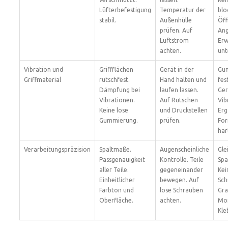
Lüfterbefestigung
Temperatur der
blo
stabil.
Außenhülle
Öff
prüfen. Auf
An
Luftstrom
Er
achten.
unt
Vibration und
Griffflächen
Gerät in der
Gu
Griffmaterial
rutschfest.
Hand halten und
fes
Dämpfung bei
laufen lassen.
Ger
Vibrationen.
Auf Rutschen
Vib
Keine lose
und Druckstellen
Er
Gummierung.
prüfen.
Fo
har
Verarbeitungspräzision
Spaltmaße.
Augenscheinliche
Gle
Passgenauigkeit
Kontrolle. Teile
Spa
aller Teile.
gegeneinander
Kei
Einheitlicher
bewegen. Auf
Sch
Farbton und
lose Schrauben
Gra
Oberfläche.
achten.
Mo
Kle