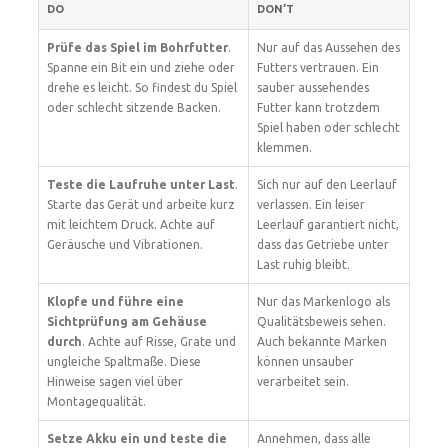
DO
DON’T
Prüfe das Spiel im Bohrfutter
.
Nur auf das Aussehen des
Spanne ein Bit ein und ziehe oder
Futters vertrauen. Ein
drehe es leicht. So findest du Spiel
sauber aussehendes
oder schlecht sitzende Backen.
Futter kann trotzdem
Spiel haben oder schlecht
klemmen.
Teste die Laufruhe unter Last
.
Sich nur auf den Leerlauf
Starte das Gerät und arbeite kurz
verlassen. Ein leiser
mit leichtem Druck. Achte auf
Leerlauf garantiert nicht,
Geräusche und Vibrationen.
dass das Getriebe unter
Last ruhig bleibt.
Klopfe und führe eine
Nur das Markenlogo als
Sichtprüfung am Gehäuse
Qualitätsbeweis sehen.
durch
. Achte auf Risse, Grate und
Auch bekannte Marken
ungleiche Spaltmaße. Diese
können unsauber
Hinweise sagen viel über
verarbeitet sein.
Montagequalität.
Setze Akku ein und teste die
Annehmen, dass alle