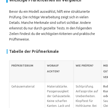
Bevor du ein Modell auswählst, hilft eine strukturierte
Prüfung. Die richtige Verarbeitung zeigt sich in vielen
Details. Manche Merkmale sind sofort sichtbar. Andere
erkennst du nur durch gezielte Tests. In den folgenden
Zeilen findest du die wichtigsten Kriterien und praktische
Prüfhinweise.
Tabelle der Prüfmerkmale
PRÜFKRITERIUM
WORAUF
WIE PRÜFEN?
ME
ACHTEN?
GU
VE
Gehäusematerial
Materialstärke.
Sichtprüfung.
Ro
Passgenauigkeit
Anfassprobe auf
Kun
der Gehäuseteile.
Unebenheiten.
ode
Keine scharfen
Klopftest für
Sau
Kanten. Lack und
Hohlräume. Bei
Gle