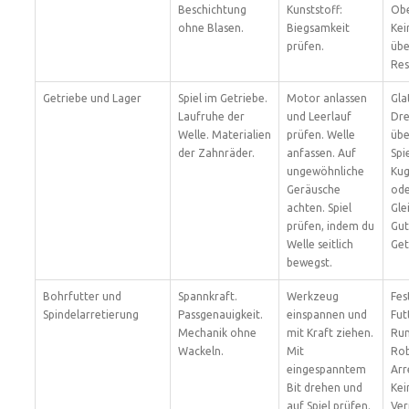
Beschichtung
Kunststoff:
Obe
ohne Blasen.
Biegsamkeit
Kei
prüfen.
übe
Res
Getriebe und Lager
Spiel im Getriebe.
Motor anlassen
Gla
Laufruhe der
und Leerlauf
Dre
Welle. Materialien
prüfen. Welle
übe
der Zahnräder.
anfassen. Auf
Spie
ungewöhnliche
Kug
Geräusche
ode
achten. Spiel
Gle
prüfen, indem du
Gut
Welle seitlich
Get
bewegst.
Bohrfutter und
Spannkraft.
Werkzeug
Fes
Spindelarretierung
Passgenauigkeit.
einspannen und
Fut
Mechanik ohne
mit Kraft ziehen.
Run
Wackeln.
Mit
Ro
eingespanntem
Arr
Bit drehen und
Kei
auf Spiel prüfen.
Ver