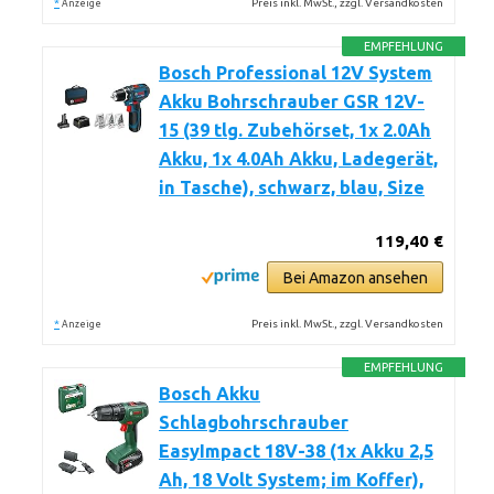
*
Preis inkl. MwSt., zzgl. Versandkosten
Anzeige
EMPFEHLUNG
Bosch Professional 12V System
Akku Bohrschrauber GSR 12V-
15 (39 tlg. Zubehörset, 1x 2.0Ah
Akku, 1x 4.0Ah Akku, Ladegerät,
in Tasche), schwarz, blau, Size
119,40 €
Bei Amazon ansehen
*
Preis inkl. MwSt., zzgl. Versandkosten
Anzeige
EMPFEHLUNG
Bosch Akku
Schlagbohrschrauber
EasyImpact 18V-38 (1x Akku 2,5
Ah, 18 Volt System; im Koffer),