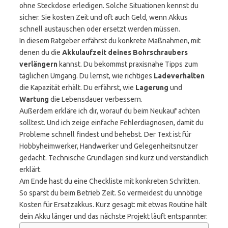
ohne Steckdose erledigen. Solche Situationen kennst du
sicher. Sie kosten Zeit und oft auch Geld, wenn Akkus
schnell austauschen oder ersetzt werden müssen.
In diesem Ratgeber erfährst du konkrete Maßnahmen, mit
denen du die
Akkulaufzeit deines Bohrschraubers
verlängern
kannst. Du bekommst praxisnahe Tipps zum
täglichen Umgang. Du lernst, wie richtiges
Ladeverhalten
die Kapazität erhält. Du erfährst, wie
Lagerung
und
Wartung
die Lebensdauer verbessern.
Außerdem erkläre ich dir, worauf du beim Neukauf achten
solltest. Und ich zeige einfache Fehlerdiagnosen, damit du
Probleme schnell findest und behebst. Der Text ist für
Hobbyheimwerker, Handwerker und Gelegenheitsnutzer
gedacht. Technische Grundlagen sind kurz und verständlich
erklärt.
Am Ende hast du eine Checkliste mit konkreten Schritten.
So sparst du beim Betrieb Zeit. So vermeidest du unnötige
Kosten für Ersatzakkus. Kurz gesagt: mit etwas Routine hält
dein Akku länger und das nächste Projekt läuft entspannter.