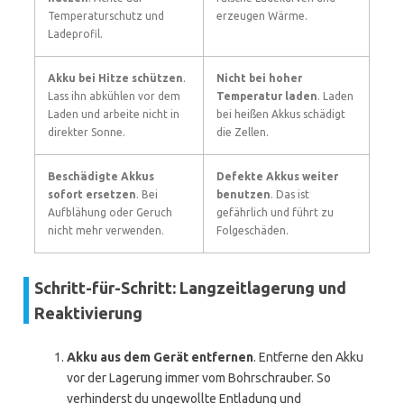
Temperaturschutz und
erzeugen Wärme.
Ladeprofil.
Akku bei Hitze schützen
.
Nicht bei hoher
Lass ihn abkühlen vor dem
Temperatur laden
. Laden
Laden und arbeite nicht in
bei heißen Akkus schädigt
direkter Sonne.
die Zellen.
Beschädigte Akkus
Defekte Akkus weiter
sofort ersetzen
. Bei
benutzen
. Das ist
Aufblähung oder Geruch
gefährlich und führt zu
nicht mehr verwenden.
Folgeschäden.
Schritt-für-Schritt: Langzeitlagerung und
Reaktivierung
Akku aus dem Gerät entfernen
. Entferne den Akku
vor der Lagerung immer vom Bohrschrauber. So
verhinderst du ungewollte Entladung und