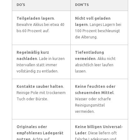
DO’S
DON’TS
Teilgeladen lagern
.
Nicht voll geladen
Bewahre Akkus bei etwa 40
lagern
. Langes Lagern bei
bis 60 Prozent auf.
100 Prozent beschleunigt
die Alterung.
Regelmäßig kurz
Tiefentladung
nachladen
. Lade in kurzen
vermeiden
. Akku nicht
Intervallen statt immer
absichtlich leer laufen
vollständig zu entladen.
lassen.
Kontakte sauber halten
.
Keine feuchten oder
Reinige Pole mit trockenem
scheuernden Mittel
.
Tuch oder Bürste.
Wasser oder scharfe
Reinigungsmittel
vermeiden.
Originales oder
Keine billigen Universal-
empfohlenes Ladegerät
Lader
. Diese liefern oft
nutzen
. Achte auf
falsche Ladekurven und