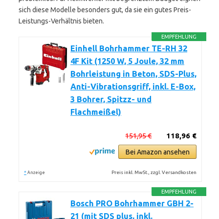
sich diese Modelle besonders gut, da sie ein gutes Preis-
Leistungs-Verhältnis bieten.
EMPFEHLUNG
Einhell Bohrhammer TE-RH 32
4F Kit (1250 W, 5 Joule, 32 mm
Bohrleistung in Beton, SDS-Plus,
Anti-Vibrationsgriff, inkl. E-Box,
3 Bohrer, Spitzz- und
Flachmeißel)
151,95 €
118,96 €
Bei Amazon ansehen
*
Preis inkl. MwSt., zzgl. Versandkosten
Anzeige
EMPFEHLUNG
Bosch PRO Bohrhammer GBH 2-
21 (mit SDS plus, inkl.