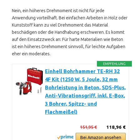
Nein, ein höheres Drehmoment ist nicht für jede
Anwendung vorteilhaft. Bei einfachen Arbeiten in Holz oder
Kunststoff kann zu viel Drehmoment das Material
beschädigen oder die Handhabung erschweren. Es kommt
auf den Einsatzzweck an: Für harte Materialien wie Beton
ist ein höheres Drehmoment sinnvoll, für leichte Aufgaben
eher ein moderates.
EMPFEHLUNG
Einhell Bohrhammer TE-RH 32
4F Kit (1250 W, 5 Joule, 32 mm
Bohrleistung in Beton, SDS-Plus,
Anti-Vibrationsgriff, inkl. E-Box,
3 Bohrer, Spitzz- und
Flachmeißel)
151,95 €
118,96 €
Bei Amazon ansehen