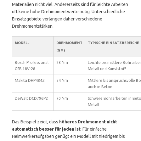
Materialien nicht viel. Andererseits sind für leichte Arbeiten
oft keine hohe Drehmomentwerte nötig. Unterschiedliche
Einsatzgebiete verlangen daher verschiedene
Drehmomentstärken.
MODELL
DREHMOMENT
TYPISCHE EINSATZBEREICHE
(NM)
Bosch Professional
28 Nm
Leichte bis mittlere Bohrarbei
GSB 18V-28
Metall und Kunststoff
Makita DHP484Z
54 Nm
Mittlere bis anspruchsvolle B
auch in Beton
DeWalt DCD796P2
70 Nm
Schwere Bohrarbeiten in Bet
Metall
Das Beispiel zeigt, dass
höheres Drehmoment nicht
automatisch besser für jeden ist
. Für einfache
Heimwerkeraufgaben genügt ein Modell mit niedrigem bis