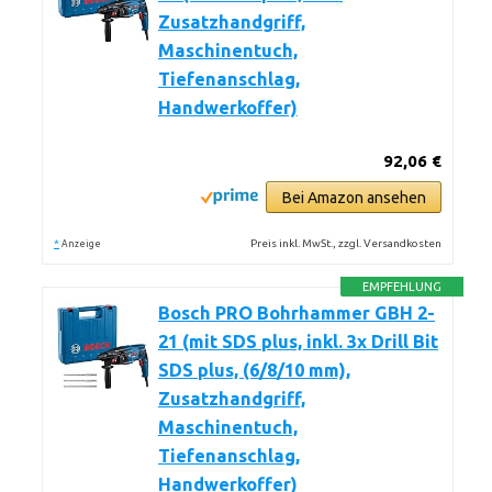
Zusatzhandgriff,
Maschinentuch,
Tiefenanschlag,
Handwerkoffer)
92,06 €
Bei Amazon ansehen
*
Preis inkl. MwSt., zzgl. Versandkosten
Anzeige
EMPFEHLUNG
Bosch PRO Bohrhammer GBH 2-
21 (mit SDS plus, inkl. 3x Drill Bit
SDS plus, (6/8/10 mm),
Zusatzhandgriff,
Maschinentuch,
Tiefenanschlag,
Handwerkoffer)