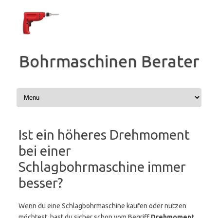
Zum
Inhalt
springen
Bohrmaschinen Berater
Ist ein höheres Drehmoment
bei einer
Schlagbohrmaschine immer
besser?
Wenn du eine Schlagbohrmaschine kaufen oder nutzen
möchtest, hast du sicher schon vom Begriff
Drehmoment