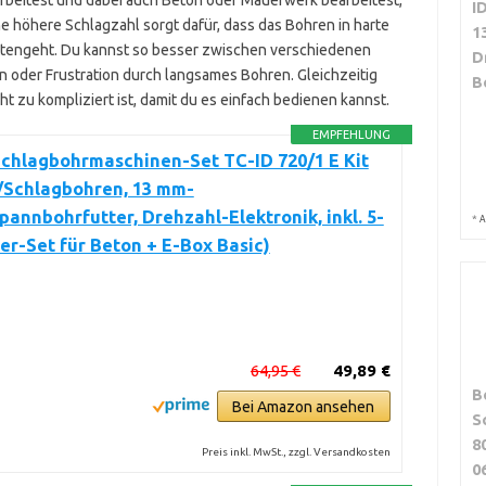
beitest und dabei auch Beton oder Mauerwerk bearbeitest,
I
ine höhere Schlagzahl sorgt dafür, dass das Bohren in harte
1
attengeht. Du kannst so besser zwischen verschiedenen
D
 oder Frustration durch langsames Bohren. Gleichzeitig
B
ht zu kompliziert ist, damit du es einfach bedienen kannst.
EMPFEHLUNG
Schlagbohrmaschinen-Set TC-ID 720/1 E Kit
/Schlagbohren, 13 mm-
pannbohrfutter, Drehzahl-Elektronik, inkl. 5-
*
A
rer-Set für Beton + E-Box Basic)
64,95 €
49,89 €
B
Bei Amazon ansehen
S
8
Preis inkl. MwSt., zzgl. Versandkosten
0