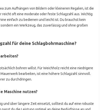
wa zum Aufhängen von Bildern oder kleineren Regalen, ist die
 reicht oft eine moderate oder feste Schlagzahl aus. Wichtig
ine einfach zu bedienen und leicht ist. Du brauchst kein
en, sondern ein Werkzeug, das zuverlässig und ohne großen
lagzahl für deine Schlagbohrmaschine?
arbeiten?
tsächlich bohren willst. Für Weichholz reicht eine niedrigere
 Mauerwerk bearbeiten, ist eine höhere Schlagzahl sinnvoll.
berer zu durchdringen.
die Maschine nutzen?
und über längere Zeit einsetzt, solltest du auf eine robuste
o passt du die Leistung optimal an deine Bedürfnisse an und