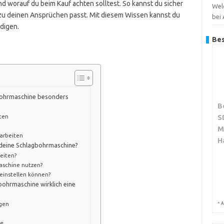
nd worauf du beim Kauf achten solltest. So kannst du sicher
Wel
zu deinen Ansprüchen passt. Mit diesem Wissen kannst du
bei
edigen.
Bes
gbohrmaschine besonders
B
ten
S
M
arbeiten
H
r deine Schlagbohrmaschine?
eiten?
Maschine nutzen?
 einstellen können?
bohrmaschine wirklich eine
ngen
*
A
n
le