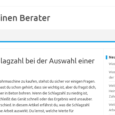
inen Berater
Neu
hlagzahl bei der Auswahl einer
Was
Was 
der
hrmaschine zu kaufen, stehst du sicher vor einigen Fragen.
Welc
hast du schon gehört, dass sie wichtig ist, aber du fragst dich,
Hei
er in Beton bohren. Wenn die Schlagzahl zu niedrig ist,
Zah
chleißt das Gerät schnell oder das Ergebnis wird unsauber.
Welc
schied. In diesem Artikel erfährst du, was die Schlagzahl
Arb
ne Arbeit auswirkt. Du lernst, welche Werte für