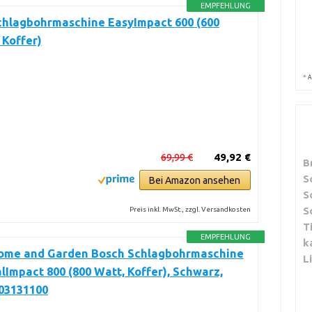
EMPFEHLUNG
chlagbohrmaschine EasyImpact 600 (600
 Koffer)
*
A
69,99 €
49,92 €
B
S
Bei Amazon ansehen
S
S
Preis inkl. MwSt., zzgl. Versandkosten
T
EMPFEHLUNG
k
ome and Garden Bosch Schlagbohrmaschine
L
lImpact 800 (800 Watt, Koffer), Schwarz,
603131100