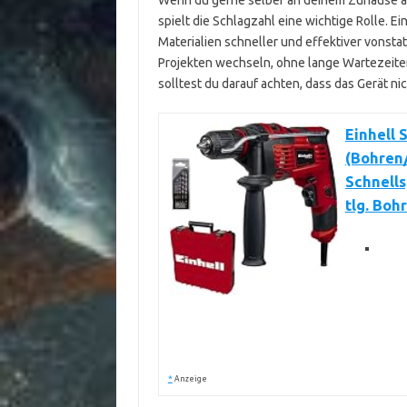
Wenn du gerne selber an deinem Zuhause ar
spielt die Schlagzahl eine wichtige Rolle. E
Materialien schneller und effektiver vonst
Projekten wechseln, ohne lange Wartezeiten
solltest du darauf achten, dass das Gerät nic
Einhell 
(Bohren
Schnells
tlg. Boh
*
Anzeige