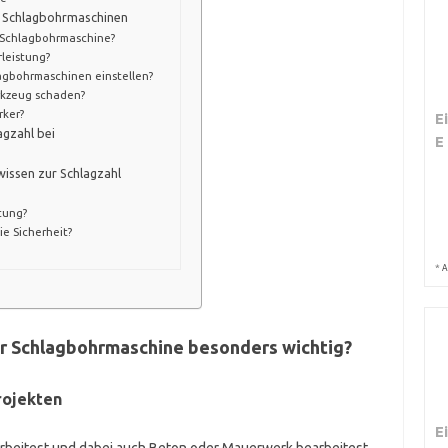
ei Schlagbohrmaschinen
r Schlagbohrmaschine?
rleistung?
lagbohrmaschinen einstellen?
rkzeug schaden?
rker?
E
agzahl bei
E
wissen zur Schlagzahl
tung?
ie Sicherheit?
*
A
der Schlagbohrmaschine besonders wichtig?
rojekten
E