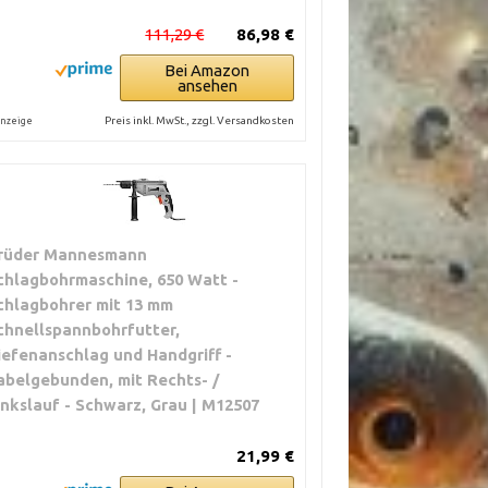
111,29 €
86,98 €
Bei Amazon
ansehen
Preis inkl. MwSt., zzgl. Versandkosten
nzeige
rüder Mannesmann
chlagbohrmaschine, 650 Watt -
chlagbohrer mit 13 mm
chnellspannbohrfutter,
iefenanschlag und Handgriff -
abelgebunden, mit Rechts- /
inkslauf - Schwarz, Grau | M12507
21,99 €