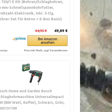
D 720/1 E Kit (Bohren/Schlagbohren,
3 mm-Schnellspannbohrfutter,
rehzahl-Elektronik, inkl. 5-tlg.
ohrer-Set für Beton + E-Box Basic)
64,95 €
49,89 €
Bei Amazon
ansehen
Preis inkl. MwSt., zzgl. Versandkosten
nzeige
osch Home and Garden Bosch
chlagbohrmaschine UniversalImpact
00 (800 Watt, Koffer), Schwarz, Grün,
603131100