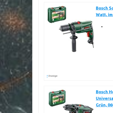
Bosch S
Watt, im
*
Anzeige
Bosch H
Universa
Grün, 0