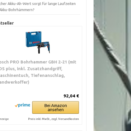
cher Akku-Ah-Wert sorgt für lange Laufzeiten
 Akku-Bohrhämmern?
tseller
osch PRO Bohrhammer GBH 2-21 (mit
DS plus, inkl. Zusatzhandgriff,
aschinentuch, Tiefenanschlag,
andwerkoffer)
92,04 €
Bei Amazon
ansehen
Preis inkl. MwSt., zzgl. Versandkosten
nzeige