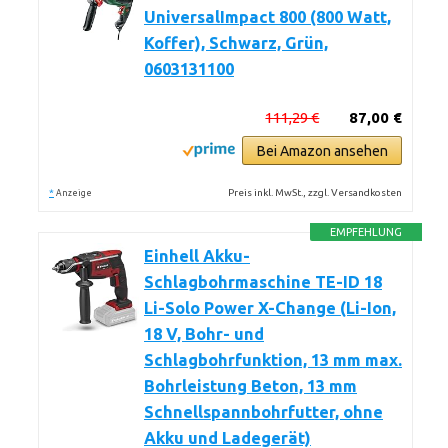
UniversalImpact 800 (800 Watt,
Koffer), Schwarz, Grün,
0603131100
111,29 €
87,00 €
Bei Amazon ansehen
*
Preis inkl. MwSt., zzgl. Versandkosten
Anzeige
EMPFEHLUNG
Einhell Akku-
Schlagbohrmaschine TE-ID 18
Li-Solo Power X-Change (Li-Ion,
18 V, Bohr- und
Schlagbohrfunktion, 13 mm max.
Bohrleistung Beton, 13 mm
Schnellspannbohrfutter, ohne
Akku und Ladegerät)