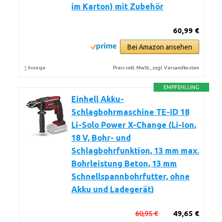
im Karton) mit Zubehör
60,99 €
Bei Amazon ansehen
*
Preis inkl. MwSt., zzgl. Versandkosten
Anzeige
EMPFEHLUNG
Einhell Akku-
Schlagbohrmaschine TE-ID 18
Li-Solo Power X-Change (Li-Ion,
18 V, Bohr- und
Schlagbohrfunktion, 13 mm max.
Bohrleistung Beton, 13 mm
Schnellspannbohrfutter, ohne
Akku und Ladegerät)
60,95 €
49,65 €