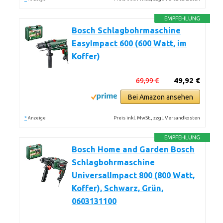
EMPFEHLUNG
Bosch Schlagbohrmaschine
EasyImpact 600 (600 Watt, im
Koffer)
69,99 €
49,92 €
Bei Amazon ansehen
*
Preis inkl. MwSt., zzgl. Versandkosten
Anzeige
EMPFEHLUNG
Bosch Home and Garden Bosch
Schlagbohrmaschine
UniversalImpact 800 (800 Watt,
Koffer), Schwarz, Grün,
0603131100