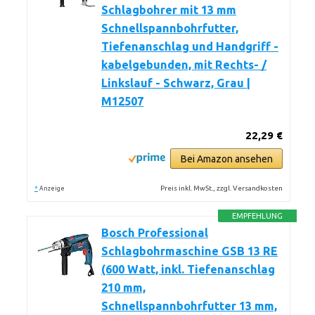
Schlagbohrer mit 13 mm
Schnellspannbohrfutter,
Tiefenanschlag und Handgriff -
kabelgebunden, mit Rechts- /
Linkslauf - Schwarz, Grau |
M12507
22,29 €
Bei Amazon ansehen
*
Preis inkl. MwSt., zzgl. Versandkosten
Anzeige
EMPFEHLUNG
Bosch Professional
Schlagbohrmaschine GSB 13 RE
(600 Watt, inkl. Tiefenanschlag
210 mm,
Schnellspannbohrfutter 13 mm,