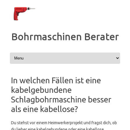
Zum
Inhalt
springen
Bohrmaschinen Berater
In welchen Fällen ist eine
kabelgebundene
Schlagbohrmaschine besser
als eine kabellose?
Du stehst vor einem Heimwerkerprojekt und fragst dich, ob
du lieber eine kabelgebundene oder eine kabellose