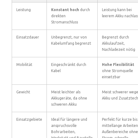
Leistung
Konstant hoch
durch
Leistung kann bei
direkten
leerem Akku nachlas
Stromanschluss
Einsatzdauer
Unbegrenzt, nur von
Begrenzt durch
Kabelumfang begrenzt
Akkulaufzeit,
Nachladezeit nötig
Mobilität
Eingeschränkt durch
Hohe Flexibilität
Kabel
ohne Stromquelle
einsetzbar
Gewicht
Meist leichter als
Meist schwerer weg
Akkugeräte, da ohne
Akku und Zusatztech
schweren Akku
Einsatzgebiete
Ideal für längere und
Perfekt für kurze bis
anspruchsvolle
mittellange Arbeiten
Bohrarbeiten,
Außenbereiche ohne
Werkstatt und Baustelle
Strom, schnelle