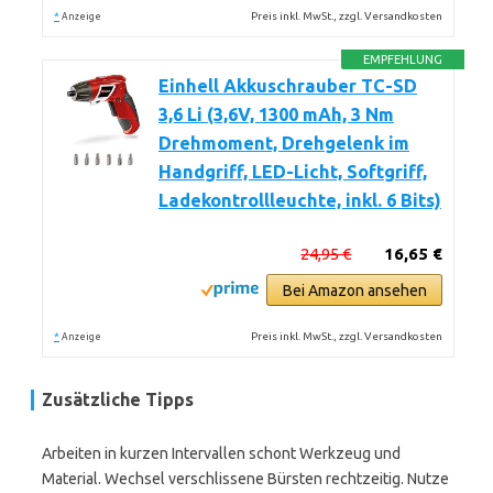
*
Preis inkl. MwSt., zzgl. Versandkosten
Anzeige
EMPFEHLUNG
Einhell Akkuschrauber TC-SD
3,6 Li (3,6V, 1300 mAh, 3 Nm
Drehmoment, Drehgelenk im
Handgriff, LED-Licht, Softgriff,
Ladekontrollleuchte, inkl. 6 Bits)
24,95 €
16,65 €
Bei Amazon ansehen
*
Preis inkl. MwSt., zzgl. Versandkosten
Anzeige
Zusätzliche Tipps
Arbeiten in kurzen Intervallen schont Werkzeug und
Material. Wechsel verschlissene Bürsten rechtzeitig. Nutze