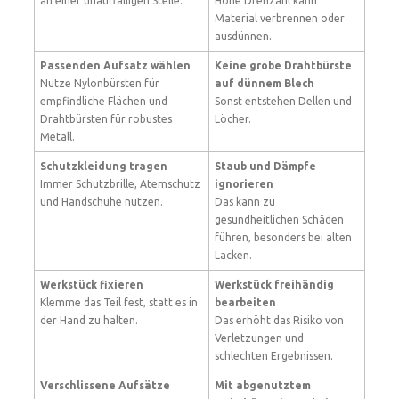
an einer unauffälligen Stelle.
Hohe Drehzahl kann
Material verbrennen oder
ausdünnen.
Passenden Aufsatz wählen
Keine grobe Drahtbürste
Nutze Nylonbürsten für
auf dünnem Blech
empfindliche Flächen und
Sonst entstehen Dellen und
Drahtbürsten für robustes
Löcher.
Metall.
Schutzkleidung tragen
Staub und Dämpfe
Immer Schutzbrille, Atemschutz
ignorieren
und Handschuhe nutzen.
Das kann zu
gesundheitlichen Schäden
führen, besonders bei alten
Lacken.
Werkstück fixieren
Werkstück freihändig
Klemme das Teil fest, statt es in
bearbeiten
der Hand zu halten.
Das erhöht das Risiko von
Verletzungen und
schlechten Ergebnissen.
Verschlissene Aufsätze
Mit abgenutztem