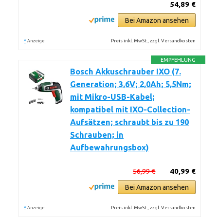
54,89 €
Bei Amazon ansehen
*
Preis inkl. MwSt., zzgl. Versandkosten
Anzeige
EMPFEHLUNG
Bosch Akkuschrauber IXO (7.
Generation; 3,6V; 2,0Ah; 5,5Nm;
mit Mikro-USB-Kabel;
kompatibel mit IXO-Collection-
Aufsätzen; schraubt bis zu 190
Schrauben; in
Aufbewahrungsbox)
56,99 €
40,99 €
Bei Amazon ansehen
*
Preis inkl. MwSt., zzgl. Versandkosten
Anzeige