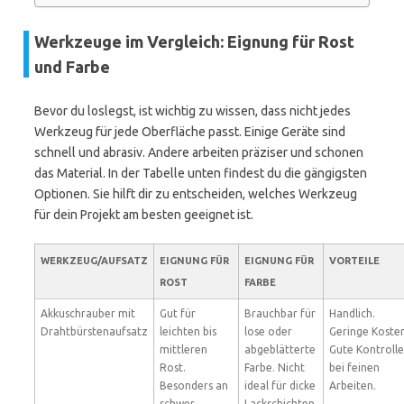
Werkzeuge im Vergleich: Eignung für Rost
und Farbe
Bevor du loslegst, ist wichtig zu wissen, dass nicht jedes
Werkzeug für jede Oberfläche passt. Einige Geräte sind
schnell und abrasiv. Andere arbeiten präziser und schonen
das Material. In der Tabelle unten findest du die gängigsten
Optionen. Sie hilft dir zu entscheiden, welches Werkzeug
für dein Projekt am besten geeignet ist.
WERKZEUG/AUFSATZ
EIGNUNG FÜR
EIGNUNG FÜR
VORTEILE
ROST
FARBE
Akkuschrauber mit
Gut für
Brauchbar für
Handlich.
Drahtbürstenaufsatz
leichten bis
lose oder
Geringe Koste
mittleren
abgeblätterte
Gute Kontrolle
Rost.
Farbe. Nicht
bei feinen
Besonders an
ideal für dicke
Arbeiten.
schwer
Lackschichten.