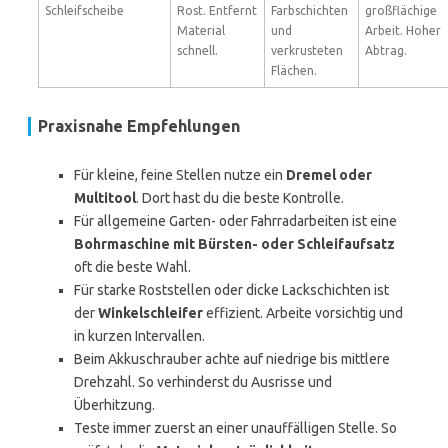
Schleifscheibe
Rost. Entfernt
Farbschichten
großflächige
Material
und
Arbeit. Hoher
schnell.
verkrusteten
Abtrag.
Flächen.
Praxisnahe Empfehlungen
Für kleine, feine Stellen nutze ein
Dremel oder
Multitool
. Dort hast du die beste Kontrolle.
Für allgemeine Garten- oder Fahrradarbeiten ist eine
Bohrmaschine mit Bürsten- oder Schleifaufsatz
oft die beste Wahl.
Für starke Roststellen oder dicke Lackschichten ist
der
Winkelschleifer
effizient. Arbeite vorsichtig und
in kurzen Intervallen.
Beim Akkuschrauber achte auf niedrige bis mittlere
Drehzahl. So verhinderst du Ausrisse und
Überhitzung.
Teste immer zuerst an einer unauffälligen Stelle. So