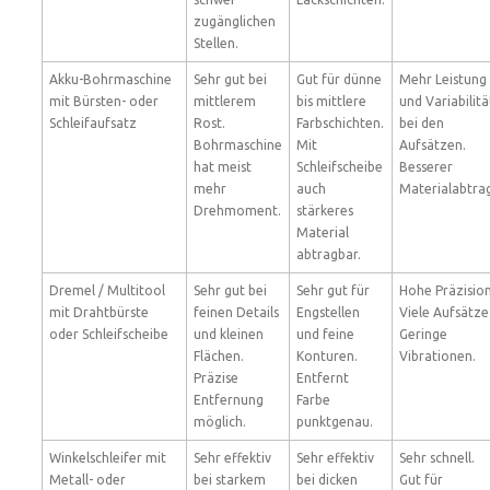
zugänglichen
Stellen.
Akku-Bohrmaschine
Sehr gut bei
Gut für dünne
Mehr Leistung
mit Bürsten- oder
mittlerem
bis mittlere
und Variabilitä
Schleifaufsatz
Rost.
Farbschichten.
bei den
Bohrmaschine
Mit
Aufsätzen.
hat meist
Schleifscheibe
Besserer
mehr
auch
Materialabtra
Drehmoment.
stärkeres
Material
abtragbar.
Dremel / Multitool
Sehr gut bei
Sehr gut für
Hohe Präzision
mit Drahtbürste
feinen Details
Engstellen
Viele Aufsätze
oder Schleifscheibe
und kleinen
und feine
Geringe
Flächen.
Konturen.
Vibrationen.
Präzise
Entfernt
Entfernung
Farbe
möglich.
punktgenau.
Winkelschleifer mit
Sehr effektiv
Sehr effektiv
Sehr schnell.
Metall- oder
bei starkem
bei dicken
Gut für