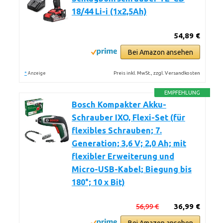
18/44 Li-i (1x2,5Ah)
54,89 €
Bei Amazon ansehen
*
Preis inkl. MwSt., zzgl. Versandkosten
Anzeige
EMPFEHLUNG
Bosch Kompakter Akku-
Schrauber IXO, Flexi-Set (für
flexibles Schrauben; 7.
Generation; 3,6 V; 2,0 Ah; mit
flexibler Erweiterung und
Micro-USB-Kabel; Biegung bis
180°; 10 x Bit)
56,99 €
36,99 €