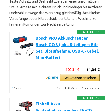
Teste Aufsatz und Drehzahl zuerst an einer unauffälligen
Stelle. Arbeite mit leichtem Druck und niedriger bis mittlerer
Drehzahl. Bewege das Werkzeug gleichmäßig, damit keine
Vertiefungen oder Hitzeschäden entstehen. Wechsle zu
feineren Körnungen zur Nachbearbeitung.
EMPFEHLUNG
Bosch PRO Akkuschrauber
Bosch GO 3 (inkl. 8-teiligem Bit-
Set, Bitaufnahme, USB-C-Kabel,
Mini-Koffer)
102,34 €
61,39 €
Bei Amazon ansehen
*
Preis inkl. MwSt., zzgl. Versandkosten
Anzeige
EMPFEHLUNG
Einhell Akku-
Schlagbohrschrauber TE-CD